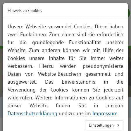
Hinweis zu Cookies
Unsere Webseite verwendet Cookies. Diese haben
zwei Funktionen: Zum einen sind sie erforderlich
NOTFALL
KONTAKT
ANFAHRT
JOBS
SUCHE
Togg
für die grundlegende Funktionalität unserer
navig
Website. Zum anderen können wir mit Hilfe der
Cookies unsere Inhalte für Sie immer weiter
verbessern. Hierzu werden pseudonymisierte
Daten von Website-Besuchern gesammelt und
ausgewertet. Das Einverständnis in die
Verwendung der Cookies können Sie jederzeit
widerrufen. Weitere Informationen zu Cookies auf
Startseite
Über uns
Aktuelles
dieser Website finden Sie in unserer
Presse und News
Aktuelles Detailansicht
Datenschutzerklärung
und zu uns im
Impressum
.
Einstellungen