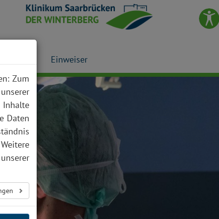
Presse
Einweiser
nen: Zum
 unserer
 Inhalte
te Daten
ständnis
 Weitere
unserer
ungen