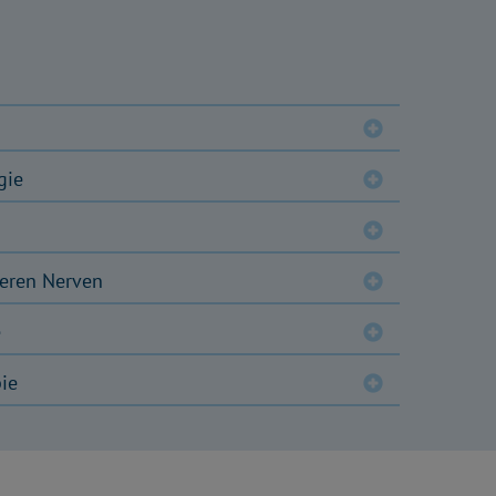
gie
heren Nerven
e
ie