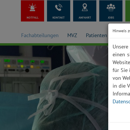
NOTFALL
KONTAKT
ANFAHRT
JOBS
Hinweis z
Fachabteilungen
MVZ
Patienten + Besuch
Unsere 
einen s
Website
für Sie
von Web
in die 
Inform
Datensc