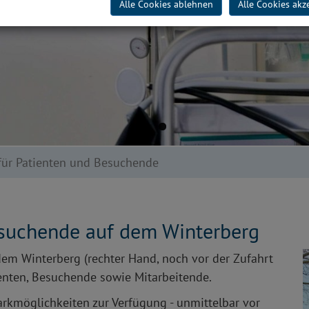
Alle Cookies ablehnen
Alle Cookies akz
für Patienten und Besuchende
esuchende auf dem Winterberg
dem Winterberg (rechter Hand, noch vor der Zufahrt
ienten, Besuchende sowie Mitarbeitende.
rkmöglichkeiten zur Verfügung - unmittelbar vor