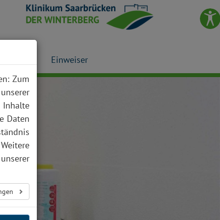
Presse
Einweiser
nen: Zum
 unserer
 Inhalte
te Daten
ständnis
 Weitere
unserer
ungen