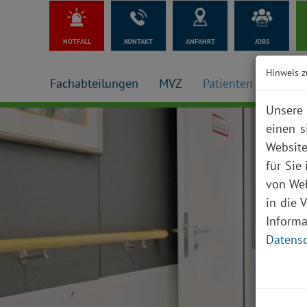
NOTFALL
KONTAKT
ANFAHRT
JOBS
Hinweis z
Fachabteilungen
MVZ
Patienten + Besuch
Unsere 
einen s
Website
für Sie
von Web
in die 
Inform
Datensc