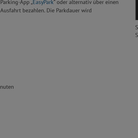
 Parking-App „
EasyPark
“ oder alternativ über einen
usfahrt bezahlen. Die Parkdauer wird
S
S
inuten