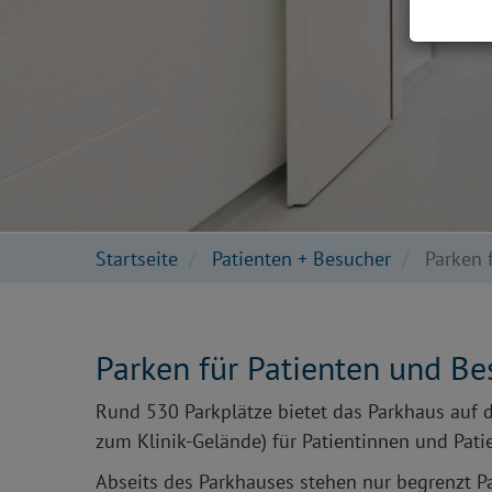
Startseite
Patienten + Besucher
Parken 
Parken für Patienten und B
Rund 530 Parkplätze bietet das Parkhaus auf 
zum Klinik-Gelände) für Patientinnen und Pat
Abseits des Parkhauses stehen nur begrenzt Pa