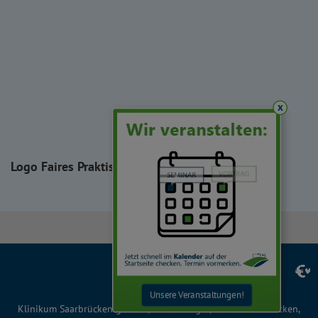
x
Logo Faires Praktisches Jahr
Facebook
Instagram
LinkedIn
YouTube
TikTok
Unsere Veranstaltungen!
Klinikum Saarbrücken gGmbH, Winterberg 1, 66119 Saarbrücken,