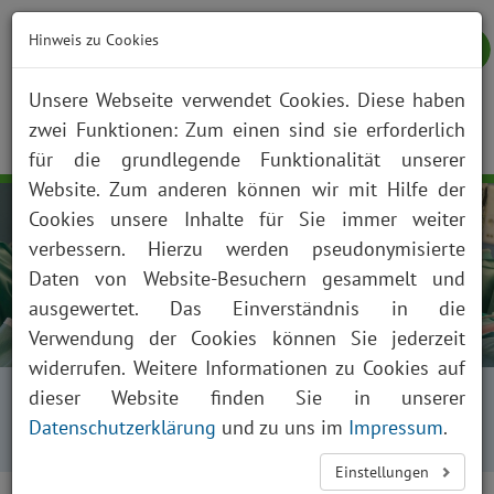
Hinweis zu Cookies
Unsere Webseite verwendet Cookies. Diese haben
zwei Funktionen: Zum einen sind sie erforderlich
NOTFALL
KONTAKT
ANFAHRT
JOBS
SUCHE
Togg
für die grundlegende Funktionalität unserer
navig
Website. Zum anderen können wir mit Hilfe der
Cookies unsere Inhalte für Sie immer weiter
verbessern. Hierzu werden pseudonymisierte
Daten von Website-Besuchern gesammelt und
ausgewertet. Das Einverständnis in die
Verwendung der Cookies können Sie jederzeit
widerrufen. Weitere Informationen zu Cookies auf
Startseite
Fachabteilungen
dieser Website finden Sie in unserer
Kliniken, Institute und Funktionsbereiche
Datenschutzerklärung
und zu uns im
Impressum
.
Unfall- und Handchirurgie
Einstellungen