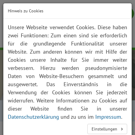
Hinweis zu Cookies
Unsere Webseite verwendet Cookies. Diese haben
zwei Funktionen: Zum einen sind sie erforderlich
NOTFALL
KONTAKT
ANFAHRT
JOBS
SUCHE
Togg
für die grundlegende Funktionalität unserer
navig
Website. Zum anderen können wir mit Hilfe der
Cookies unsere Inhalte für Sie immer weiter
verbessern. Hierzu werden pseudonymisierte
Daten von Website-Besuchern gesammelt und
ausgewertet. Das Einverständnis in die
Verwendung der Cookies können Sie jederzeit
widerrufen. Weitere Informationen zu Cookies auf
Startseite
Über uns
dieser Website finden Sie in unserer
Ehrenamtliche und Fördervereine
Datenschutzerklärung
und zu uns im
Impressum
.
Einstellungen