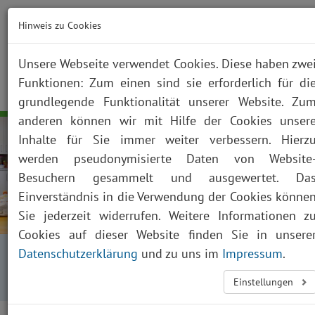
Hinweis zu Cookies
Unsere Webseite verwendet Cookies. Diese haben zwe
Funktionen: Zum einen sind sie erforderlich für di
NOTFALL
KONTAKT
ANFAHRT
JOBS
SUCHE
Togg
grundlegende Funktionalität unserer Website. Zu
navig
anderen können wir mit Hilfe der Cookies unser
Inhalte für Sie immer weiter verbessern. Hierz
werden pseudonymisierte Daten von Website
Besuchern gesammelt und ausgewertet. Da
Einverständnis in die Verwendung der Cookies könne
Sie jederzeit widerrufen. Weitere Informationen z
Cookies auf dieser Website finden Sie in unsere
Startseite
Fachabteilungen
Datenschutzerklärung
und zu uns im
Impressum
.
Kliniken, Institute und Funktionsbereiche
Einstellungen
Kinder- und Jugendmedizin