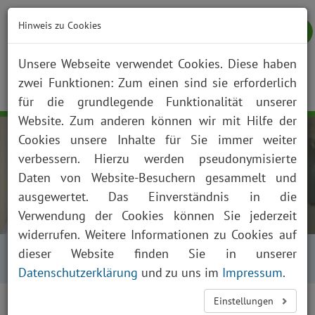
Hinweis zu Cookies
Unsere Webseite verwendet Cookies. Diese haben
zwei Funktionen: Zum einen sind sie erforderlich
NOTFALL
KONTAKT
ANFAHRT
JOBS
SUCHE
Togg
für die grundlegende Funktionalität unserer
navig
Website. Zum anderen können wir mit Hilfe der
Cookies unsere Inhalte für Sie immer weiter
verbessern. Hierzu werden pseudonymisierte
Daten von Website-Besuchern gesammelt und
ausgewertet. Das Einverständnis in die
Verwendung der Cookies können Sie jederzeit
widerrufen. Weitere Informationen zu Cookies auf
Startseite
Über uns
Aktuelles
dieser Website finden Sie in unserer
Presse und News
Aktuelles Detailansicht
Datenschutzerklärung
und zu uns im
Impressum
.
Einstellungen