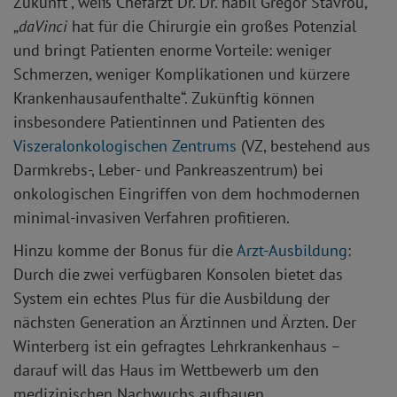
Zukunft“, weiß Chefarzt Dr. Dr. habil Gregor Stavrou,
„
daVinci
hat für die Chirurgie ein großes Potenzial
und bringt Patienten enorme Vorteile: weniger
Schmerzen, weniger Komplikationen und kürzere
Krankenhausaufenthalte“. Zukünftig können
insbesondere Patientinnen und Patienten des
Viszeralonkologischen Zentrums
(VZ, bestehend aus
Darmkrebs-, Leber- und Pankreaszentrum) bei
onkologischen Eingriffen von dem hochmodernen
minimal-invasiven Verfahren profitieren.
Hinzu komme der Bonus für die
Arzt-Ausbildung
:
Durch die zwei verfügbaren Konsolen bietet das
System ein echtes Plus für die Ausbildung der
nächsten Generation an Ärztinnen und Ärzten. Der
Winterberg ist ein gefragtes Lehrkrankenhaus –
darauf will das Haus im Wettbewerb um den
medizinischen Nachwuchs aufbauen.