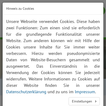
Hinweis zu Cookies
Unsere Webseite verwendet Cookies. Diese haben
zwei Funktionen: Zum einen sind sie erforderlich
NOTFALL
KONTAKT
ANFAHRT
JOBS
SUCHE
Togg
für die grundlegende Funktionalität unserer
navig
Website. Zum anderen können wir mit Hilfe der
Cookies unsere Inhalte für Sie immer weiter
verbessern. Hierzu werden pseudonymisierte
Daten von Website-Besuchern gesammelt und
ausgewertet. Das Einverständnis in die
Verwendung der Cookies können Sie jederzeit
widerrufen. Weitere Informationen zu Cookies auf
Startseite
Über uns
Aktuelles
dieser Website finden Sie in unserer
Presse und News
Aktuelles Detailansicht
Datenschutzerklärung
und zu uns im
Impressum
.
Einstellungen