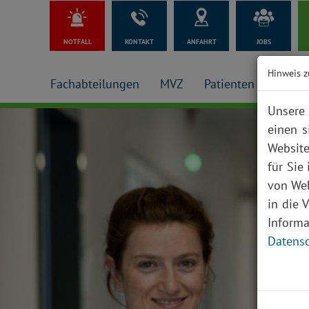
NOTFALL
KONTAKT
ANFAHRT
JOBS
Hinweis z
Fachabteilungen
MVZ
Patienten + Besuch
Unsere 
einen s
Website
für Sie
von Web
in die 
Inform
Datensc