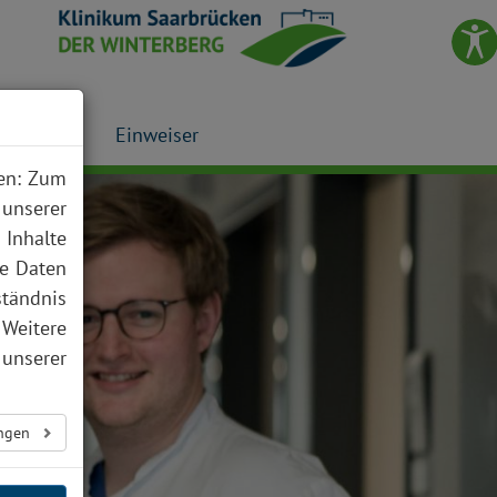
Presse
Einweiser
nen: Zum
 unserer
 Inhalte
te Daten
ständnis
 Weitere
unserer
ungen