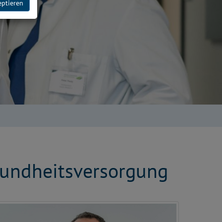
eptieren
sundheitsversorgung