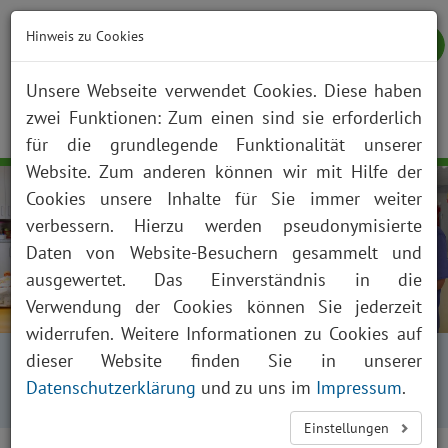
Hinweis zu Cookies
Unsere Webseite verwendet Cookies. Diese haben
zwei Funktionen: Zum einen sind sie erforderlich
NOTFALL
KONTAKT
ANFAHRT
JOBS
SUCHE
Togg
für die grundlegende Funktionalität unserer
navig
Website. Zum anderen können wir mit Hilfe der
Cookies unsere Inhalte für Sie immer weiter
verbessern. Hierzu werden pseudonymisierte
Daten von Website-Besuchern gesammelt und
ausgewertet. Das Einverständnis in die
Verwendung der Cookies können Sie jederzeit
widerrufen. Weitere Informationen zu Cookies auf
Startseite
Fachabteilungen
dieser Website finden Sie in unserer
Kliniken, Institute und Funktionsbereiche
Datenschutzerklärung
und zu uns im
Impressum
.
Kinder- und Jugendmedizin
Frauenmilchbank
Einstellungen