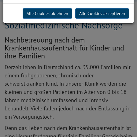
Alle Cookies ablehnen
Alle Cookies akzeptieren
Sozialmedizinische Nachsorge
Nachbetreuung nach dem
Krankenhausaufenthalt für Kinder und
ihre Familien
Derzeit leben in Deutschland ca. 35.000 Familien mit
einem frühgeborenen, chronisch oder
schwerstkranken Kind. In unserer Klinik werden die
kleinen und großen Patienten im Alter von 0 bis 18
Jahren medizinisch umfassend und intensiv
behandelt. Viele fallen jedoch nach der Entlassung in
ein Versorgungsloch.
Denn das Leben nach dem Krankenhausaufenthalt ist
eine Herausforderung für viele Familien: Gerade beim