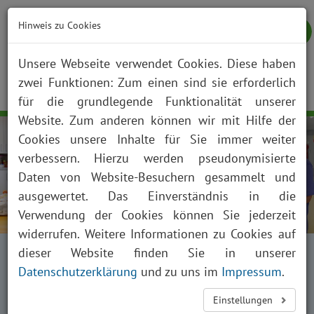
Hinweis zu Cookies
Unsere Webseite verwendet Cookies. Diese haben
zwei Funktionen: Zum einen sind sie erforderlich
NOTFALL
KONTAKT
ANFAHRT
JOBS
SUCHE
Togg
für die grundlegende Funktionalität unserer
navig
Website. Zum anderen können wir mit Hilfe der
Cookies unsere Inhalte für Sie immer weiter
verbessern. Hierzu werden pseudonymisierte
Daten von Website-Besuchern gesammelt und
ausgewertet. Das Einverständnis in die
Verwendung der Cookies können Sie jederzeit
widerrufen. Weitere Informationen zu Cookies auf
Startseite
Fachabteilungen
dieser Website finden Sie in unserer
Kliniken, Institute und Funktionsbereiche
Datenschutzerklärung
und zu uns im
Impressum
.
Kinder- und Jugendmedizin
Einstellungen
Sozialmedizinische Nachsorge