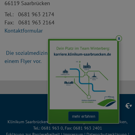
66119 Saarbrücken
Tel.: 0681 963 2174
Fax: 0681 963 2164
Kontaktformular
x
Die sozialmedizinische Nachsorge stellt sich in
einem Flyer vor.
Facebook
Instagram
LinkedIn
YouTube
TikTok
mehr erfahren
Klinikum Saarbrücken gGmbH, Winterberg 1, 66119 Saarbrücken,
Tel.: 0681 963 0, Fax: 0681 963 2401
Erklärung zur Barrierefreiheit
|
Impressum
|
Datenschutzerklärung
|