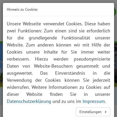
Hinweis zu Cookies
Unsere Webseite verwendet Cookies. Diese haben
zwei Funktionen: Zum einen sind sie erforderlich
NOTFALL
KONTAKT
ANFAHRT
JOBS
SUCHE
Togg
für die grundlegende Funktionalität unserer
navig
Website. Zum anderen können wir mit Hilfe der
Cookies unsere Inhalte für Sie immer weiter
verbessern. Hierzu werden pseudonymisierte
Daten von Website-Besuchern gesammelt und
ausgewertet. Das Einverständnis in die
Verwendung der Cookies können Sie jederzeit
widerrufen. Weitere Informationen zu Cookies auf
Startseite
Über uns
Qualitätsmanagement
dieser Website finden Sie in unserer
Zertifizierungen
Siegel und Zertifikate
Datenschutzerklärung
und zu uns im
Impressum
.
Einstellungen