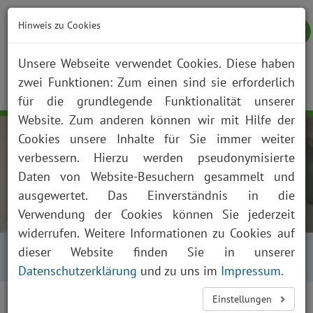
Hinweis zu Cookies
Unsere Webseite verwendet Cookies. Diese haben
zwei Funktionen: Zum einen sind sie erforderlich
NOTFALL
KONTAKT
ANFAHRT
JOBS
SUCHE
Togg
für die grundlegende Funktionalität unserer
navig
Website. Zum anderen können wir mit Hilfe der
Cookies unsere Inhalte für Sie immer weiter
verbessern. Hierzu werden pseudonymisierte
Daten von Website-Besuchern gesammelt und
ausgewertet. Das Einverständnis in die
Verwendung der Cookies können Sie jederzeit
widerrufen. Weitere Informationen zu Cookies auf
Startseite
Über uns
Aktuelles
dieser Website finden Sie in unserer
Presse und News
Aktuelles Detailansicht
Datenschutzerklärung
und zu uns im
Impressum
.
Einstellungen