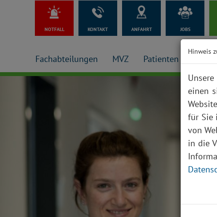
NOTFALL
KONTAKT
ANFAHRT
JOBS
Hinweis z
Fachabteilungen
MVZ
Patienten + Besuch
Unsere 
einen s
Website
für Sie
von Web
in die 
Inform
Datensc