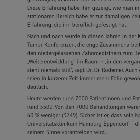
Diese Erfahrung habe ihm gezeigt, wie man i
stationären Bereich habe er zur damaligen Zei
Erfahrung, die ihn beruflich gefestigt hat.
Nach und nach wurde in diesen Jahren in der Kl
Tumor-Konferenzen, die enge Zusammenarbeit 
den niedergelassenen Zahnmedizinern zum Be
„Weiterentwicklung“ im Raum – „in den vergang
steht niemals still“, sagt Dr. Dr. Rodemer. Auc
seien in kürzerer Zeit immer mehr Fälle gewor
deutlich.
Heute werden rund 7000 Patientinnen und Pati
rund 5500. Von den 7000 Behandlungen waren
60 % weniger (3749). Sicher ist er, dass sein N
Universitätsklinikum Hamburg-Eppendorf – di
seinem Sinne vorantreiben wird.