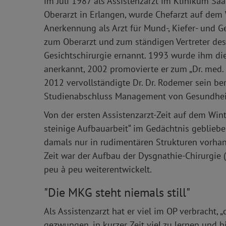
im Juli 1987 als Assistenzarzt im Klinikum Saa
Oberarzt in Erlangen, wurde Chefarzt auf dem
Anerkennung als Arzt für Mund-, Kiefer- und G
zum Oberarzt und zum ständigen Vertreter des 
Gesichtschirurgie ernannt. 1993 wurde ihm di
anerkannt, 2002 promovierte er zum „Dr. med. de
2012 vervollständigte Dr. Dr. Rodemer sein be
Studienabschluss Management von Gesundheits-
Von der ersten Assistenzarzt-Zeit auf dem Win
steinige Aufbauarbeit“ im Gedächtnis geblieben.
damals nur in rudimentären Strukturen vorhan
Zeit war der Aufbau der Dysgnathie-Chirurgie 
peu à peu weiterentwickelt.
"Die MKG steht niemals still"
Als Assistenzarzt hat er viel im OP verbracht, „
gezwungen, in kurzer Zeit viel zu lernen und b