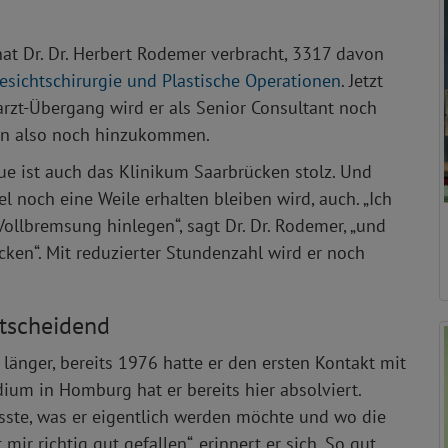
t Dr. Dr. Herbert Rodemer verbracht, 3317 davon
Gesichtschirurgie und Plastische Operationen
. Jetzt
efarzt-Übergang wird er als Senior Consultant noch
den also noch hinzukommen.
eue ist auch das Klinikum Saarbrücken stolz. Und
 noch eine Weile erhalten bleiben wird, auch. „Ich
Vollbremsung hinlegen“, sagt Dr. Dr. Rodemer, „und
cken“. Mit reduzierter Stundenzahl wird er noch
ntscheidend
länger, bereits 1976 hatte er den ersten Kontakt mit
ium in Homburg hat er bereits hier absolviert.
usste, was er eigentlich werden möchte und wo die
mir richtig gut gefallen“, erinnert er sich. So gut,