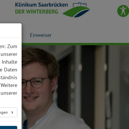
Presse
Einweiser
nen: Zum
 unserer
 Inhalte
te Daten
ständnis
 Weitere
unserer
ungen