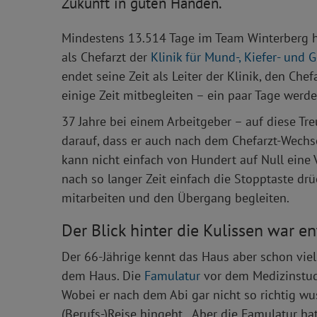
Zukunft in guten Händen.
Mindestens 13.514 Tage im Team Winterberg ha
als Chefarzt der
Klinik für Mund-, Kiefer- und 
endet seine Zeit als Leiter der Klinik, den Ch
einige Zeit mitbegleiten – ein paar Tage wer
37 Jahre bei einem Arbeitgeber – auf diese Tr
darauf, dass er auch nach dem Chefarzt-Wechsel
kann nicht einfach von Hundert auf Null eine 
nach so langer Zeit einfach die Stopptaste drü
mitarbeiten und den Übergang begleiten.
Der Blick hinter die Kulissen war e
Der 66-Jährige kennt das Haus aber schon viel 
dem Haus. Die
Famulatur
vor dem Medizinstud
Wobei er nach dem Abi gar nicht so richtig w
(Berufs-)Reise hingeht. „Aber die Famulatur hat 