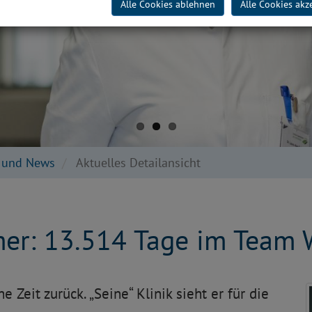
Alle Cookies ablehnen
Alle Cookies akz
e und News
Aktuelles Detailansicht
mer: 13.514 Tage im Team 
e Zeit zurück. „Seine“ Klinik sieht er für die