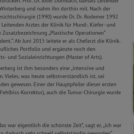
rbrücken. Prof. Dr. Josef Dumbach, damals Leitender
 Winterberg und nahm ihn dorthin mit. Nach der
esichtschirurgie (1990) wurde Dr. Dr. Rodemer 1992
Leitenden Arztes der Klinik für Mund-, Kiefer- und
e Zusatzbezeichnung „Plastische Operationen“
nt.“. Ab Juni 2015 leitete er als Chefarzt die Klinik.
rufliches Portfolio und ergänzte noch den
 und Sozialeinrichtungen (Master of Arts).
terberg ist ihm besonders eine „intensive und
 Vieles, was heute selbstverständlich ist, sei
den gewesen. Einer der Hauptpfeiler dieser ersten
(Fehlbiss-Korrektur), auch die Tumor-Chirurgie wurde
das war eigentlich die schönste Zeit“, sagt er, „ich war
in dadurch sehr schnell selbstständig geworden“.