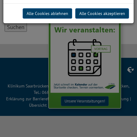
Alle Cookies ablehnen
Alle Cookies akzeptieren
x
Facebook
Instagram
LinkedIn
YouTube
TikTok
Klinikum Saarbrücken gGmbH, Winterberg 1, 66119 Saarbrücken,
Tel.: 0681 963 0, Fax: 0681 963 2401
Erklärung zur Barrierefreiheit
|
Impressum
|
Datenschutzerklärung
|
Unsere Veranstaltungen!
Übersicht
|
Cookie-Einstellungen
| © 2026