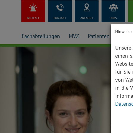
NOTFALL
KONTAKT
ANFAHRT
JOBS
Hinweis z
Fachabteilungen
MVZ
Patienten + Besuch
Unsere 
einen s
Website
für Sie
von Web
in die 
Inform
Datensc