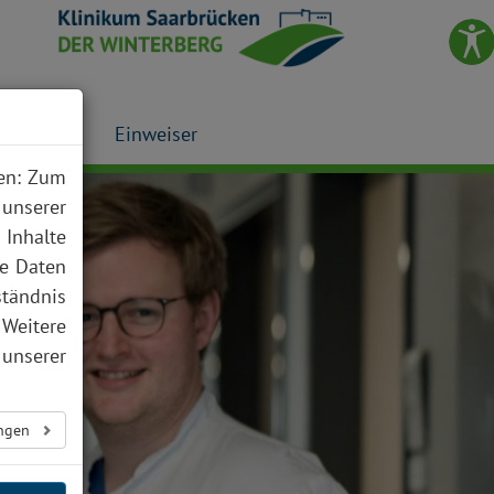
Presse
Einweiser
nen: Zum
 unserer
 Inhalte
te Daten
ständnis
 Weitere
unserer
ungen