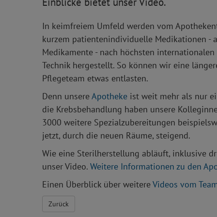
Einblicke bietet unser Video.
In keimfreiem Umfeld werden vom Apothekente
kurzem patientenindividuelle Medikationen - a
Medikamente - nach höchsten internationalen
Technik hergestellt. So können wir eine längere
Pflegeteam etwas entlasten.
Denn unsere
Apotheke
ist weit mehr als nur e
die Krebsbehandlung haben unsere Kolleginnen 
3️0️0️0️ weitere Spezialzubereitungen beispiels
jetzt, durch die neuen Räume, steigend.
Wie eine Sterilherstellung abläuft, inklusive 
unser Video.
Weitere Informationen zu den Apo
Einen Überblick über weitere
Videos vom Team 
Zurück