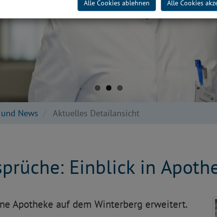
Alle Cookies ablehnen
Alle Cookies akz
e und News
Aktuelles Detailansicht
sprüche: Einblick in Apot
ine Apotheke auf dem Winterberg erweitert.