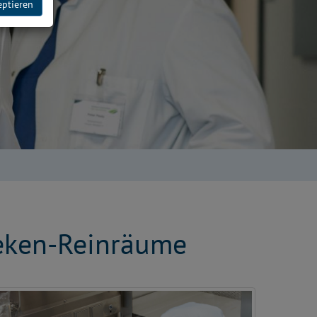
eptieren
heken-Reinräume