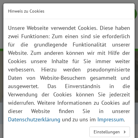
Hinweis zu Cookies
Unsere Webseite verwendet Cookies. Diese haben
zwei Funktionen: Zum einen sind sie erforderlich
NOTFALL
KONTAKT
ANFAHRT
JOBS
SUCHE
Togg
für die grundlegende Funktionalität unserer
navig
Website. Zum anderen können wir mit Hilfe der
Cookies unsere Inhalte für Sie immer weiter
verbessern. Hierzu werden pseudonymisierte
Daten von Website-Besuchern gesammelt und
ausgewertet. Das Einverständnis in die
Verwendung der Cookies können Sie jederzeit
widerrufen. Weitere Informationen zu Cookies auf
Startseite
Über uns
Aktuelles
dieser Website finden Sie in unserer
Presse und News
Aktuelles Detailansicht
Datenschutzerklärung
und zu uns im
Impressum
.
Einstellungen