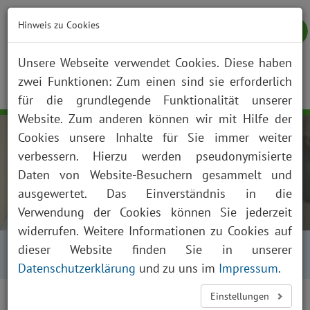
Hinweis zu Cookies
Unsere Webseite verwendet Cookies. Diese haben
zwei Funktionen: Zum einen sind sie erforderlich
NOTFALL
KONTAKT
ANFAHRT
JOBS
SUCHE
Togg
für die grundlegende Funktionalität unserer
navig
Website. Zum anderen können wir mit Hilfe der
Cookies unsere Inhalte für Sie immer weiter
verbessern. Hierzu werden pseudonymisierte
Daten von Website-Besuchern gesammelt und
ausgewertet. Das Einverständnis in die
Verwendung der Cookies können Sie jederzeit
widerrufen. Weitere Informationen zu Cookies auf
Startseite
Über uns
Aktuelles
dieser Website finden Sie in unserer
Presse und News
Aktuelles Detailansicht
Datenschutzerklärung
und zu uns im
Impressum
.
Einstellungen