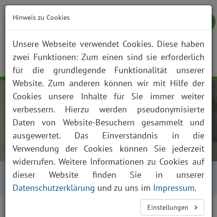
Hinweis zu Cookies
Unsere Webseite verwendet Cookies. Diese haben
zwei Funktionen: Zum einen sind sie erforderlich
NOTFALL
KONTAKT
ANFAHRT
JOBS
SUCHE
Togg
für die grundlegende Funktionalität unserer
navig
Website. Zum anderen können wir mit Hilfe der
Cookies unsere Inhalte für Sie immer weiter
verbessern. Hierzu werden pseudonymisierte
Daten von Website-Besuchern gesammelt und
ausgewertet. Das Einverständnis in die
Verwendung der Cookies können Sie jederzeit
widerrufen. Weitere Informationen zu Cookies auf
Startseite
Über uns
Aktuelles
dieser Website finden Sie in unserer
Presse und News
Aktuelles Detailansicht
Datenschutzerklärung
und zu uns im
Impressum
.
Einstellungen