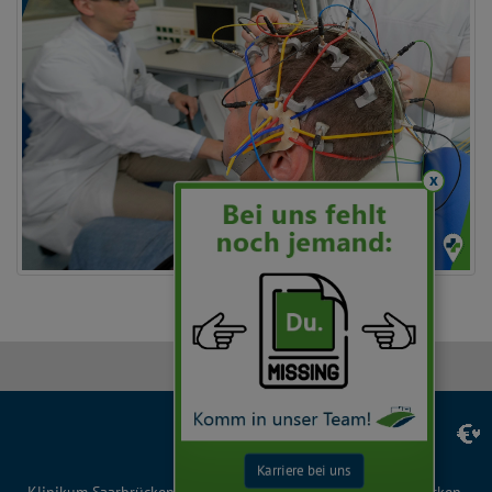
x
Facebook
Instagram
LinkedIn
YouTube
TikTok
Karriere bei uns
Klinikum Saarbrücken gGmbH, Winterberg 1, 66119 Saarbrücken,