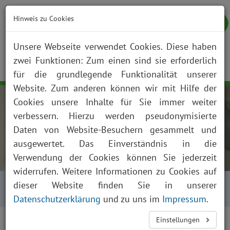
Hinweis zu Cookies
Unsere Webseite verwendet Cookies. Diese haben
zwei Funktionen: Zum einen sind sie erforderlich
NOTFALL
KONTAKT
ANFAHRT
JOBS
SUCHE
Togg
für die grundlegende Funktionalität unserer
navig
Website. Zum anderen können wir mit Hilfe der
Cookies unsere Inhalte für Sie immer weiter
verbessern. Hierzu werden pseudonymisierte
Daten von Website-Besuchern gesammelt und
ausgewertet. Das Einverständnis in die
Verwendung der Cookies können Sie jederzeit
widerrufen. Weitere Informationen zu Cookies auf
Startseite
Über uns
Aktuelles
dieser Website finden Sie in unserer
Presse und News
Aktuelles Detailansicht
Datenschutzerklärung
und zu uns im
Impressum
.
Einstellungen