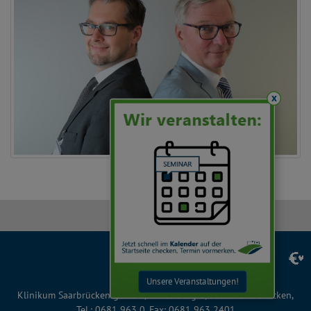
x
Facebook
Instagram
LinkedIn
YouTube
TikTok
Unsere Veranstaltungen!
Klinikum Saarbrücken gGmbH, Winterberg 1, 66119 Saarbrücken,
Tel.: 0681 963 0, Fax: 0681 963 2401