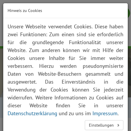
Hinweis zu Cookies
Unsere Webseite verwendet Cookies. Diese haben
zwei Funktionen: Zum einen sind sie erforderlich
NOTFALL
KONTAKT
ANFAHRT
JOBS
SUCHE
Togg
für die grundlegende Funktionalität unserer
navig
Website. Zum anderen können wir mit Hilfe der
Cookies unsere Inhalte für Sie immer weiter
verbessern. Hierzu werden pseudonymisierte
Daten von Website-Besuchern gesammelt und
ausgewertet. Das Einverständnis in die
Verwendung der Cookies können Sie jederzeit
widerrufen. Weitere Informationen zu Cookies auf
Startseite
Über uns
Aktuelles
dieser Website finden Sie in unserer
Presse und News
Aktuelles Detailansicht
Datenschutzerklärung
und zu uns im
Impressum
.
Einstellungen