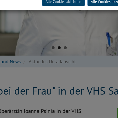
Alle Cookies ablehnen
Alle Cookies akz
e und News
Aktuelles Detailansicht
 bei der Frau" in der VHS 
Oberärztin Ioanna Psinia in der VHS