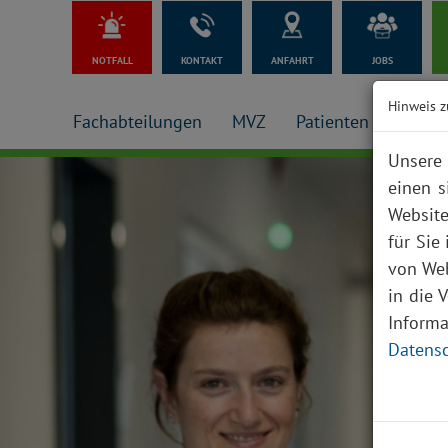
NOTFALL
KONTAKT
ANFAHRT
JOBS
Hinweis z
Fachabteilungen
MVZ
Patienten + Besuch
Unsere 
einen s
Website
für Sie
von Web
in die 
Inform
Datensc