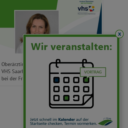
x
Oberärztin Ioanna Psinia informiert in der
VHS Saarbrücken zum Thema „Herzinfarkt
bei der Frau".