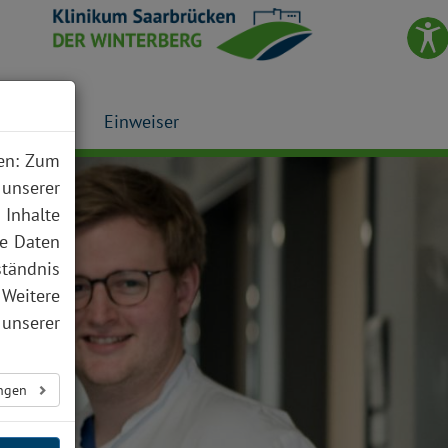
Presse
Einweiser
nen: Zum
 unserer
 Inhalte
te Daten
ständnis
 Weitere
unserer
ungen