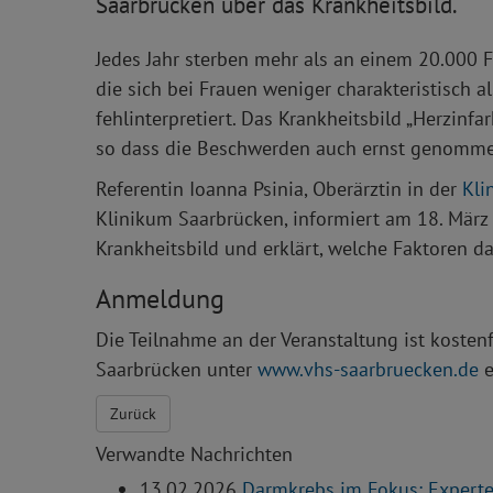
Saarbrücken über das Krankheitsbild.
Jedes Jahr sterben mehr als an einem 20.000 
die sich bei Frauen weniger charakteristisch 
fehlinterpretiert. Das Krankheitsbild „Herzinf
so dass die Beschwerden auch ernst genomm
Referentin Ioanna Psinia, Oberärztin in der
Kli
Klinikum Saarbrücken, informiert am 18. Mär
Krankheitsbild und erklärt, welche Faktoren da
Anmeldung
Die Teilnahme an der Veranstaltung ist kosten
Saarbrücken unter
www.vhs-saarbruecken.de
e
Zurück
Verwandte Nachrichten
13.02.2026
Darmkrebs im Fokus: Experte