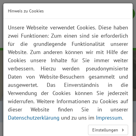
Hinweis zu Cookies
Unsere Webseite verwendet Cookies. Diese haben
zwei Funktionen: Zum einen sind sie erforderlich
NOTFALL
KONTAKT
ANFAHRT
JOBS
SUCHE
Togg
für die grundlegende Funktionalität unserer
navig
Website. Zum anderen können wir mit Hilfe der
Cookies unsere Inhalte für Sie immer weiter
verbessern. Hierzu werden pseudonymisierte
Daten von Website-Besuchern gesammelt und
ausgewertet. Das Einverständnis in die
Verwendung der Cookies können Sie jederzeit
widerrufen. Weitere Informationen zu Cookies auf
Startseite
Über uns
Aktuelles
dieser Website finden Sie in unserer
Presse und News
Aktuelles Detailansicht
Datenschutzerklärung
und zu uns im
Impressum
.
Einstellungen