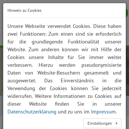
Hinweis zu Cookies
Unsere Webseite verwendet Cookies. Diese haben
zwei Funktionen: Zum einen sind sie erforderlich
NOTFALL
KONTAKT
ANFAHRT
JOBS
SUCHE
Togg
für die grundlegende Funktionalität unserer
navig
Website. Zum anderen können wir mit Hilfe der
Cookies unsere Inhalte für Sie immer weiter
verbessern. Hierzu werden pseudonymisierte
Daten von Website-Besuchern gesammelt und
ausgewertet. Das Einverständnis in die
Verwendung der Cookies können Sie jederzeit
widerrufen. Weitere Informationen zu Cookies auf
Startseite
Über uns
Aktuelles
dieser Website finden Sie in unserer
Presse und News
Aktuelles Detailansicht
Datenschutzerklärung
und zu uns im
Impressum
.
Einstellungen