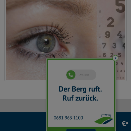
x
Facebook
Instagram
LinkedIn
YouTube
TikTok