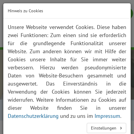
Hinweis zu Cookies
Unsere Webseite verwendet Cookies. Diese haben
zwei Funktionen: Zum einen sind sie erforderlich
NOTFALL
KONTAKT
ANFAHRT
JOBS
SUCHE
Togg
für die grundlegende Funktionalität unserer
navig
Website. Zum anderen können wir mit Hilfe der
Cookies unsere Inhalte für Sie immer weiter
verbessern. Hierzu werden pseudonymisierte
Daten von Website-Besuchern gesammelt und
ausgewertet. Das Einverständnis in die
Verwendung der Cookies können Sie jederzeit
widerrufen. Weitere Informationen zu Cookies auf
Startseite
Über uns
Aktuelles
dieser Website finden Sie in unserer
Presse und News
Aktuelles Detailansicht
Datenschutzerklärung
und zu uns im
Impressum
.
Einstellungen