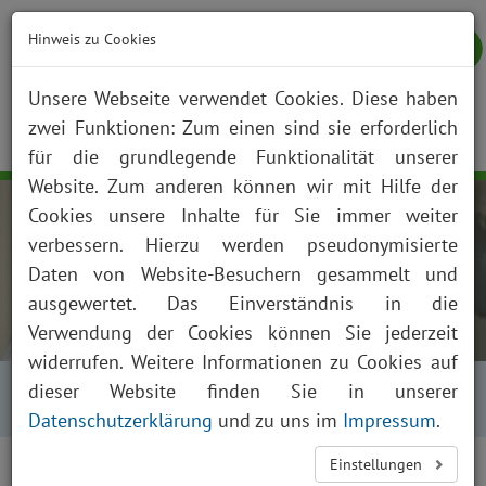
Hinweis zu Cookies
Unsere Webseite verwendet Cookies. Diese haben
zwei Funktionen: Zum einen sind sie erforderlich
NOTFALL
KONTAKT
ANFAHRT
JOBS
SUCHE
Togg
für die grundlegende Funktionalität unserer
navig
Website. Zum anderen können wir mit Hilfe der
Cookies unsere Inhalte für Sie immer weiter
verbessern. Hierzu werden pseudonymisierte
Daten von Website-Besuchern gesammelt und
ausgewertet. Das Einverständnis in die
Verwendung der Cookies können Sie jederzeit
widerrufen. Weitere Informationen zu Cookies auf
Startseite
Über uns
Aktuelles
dieser Website finden Sie in unserer
Presse und News
Aktuelles Detailansicht
Datenschutzerklärung
und zu uns im
Impressum
.
Einstellungen