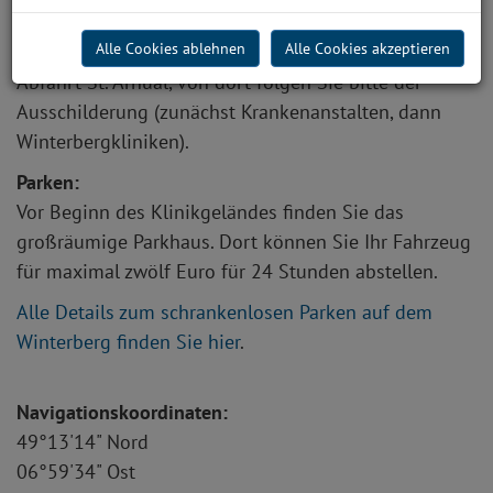
Anfahrt mit dem Auto
Alle Cookies ablehnen
Alle Cookies akzeptieren
Von der Autobahn A 620 aus allen Richtungen
Abfahrt St. Arnual, von dort folgen Sie bitte der
Ausschilderung (zunächst Krankenanstalten, dann
Winterbergkliniken).
Parken:
Vor Beginn des Klinikgeländes finden Sie das
großräumige Parkhaus. Dort können Sie Ihr Fahrzeug
für maximal zwölf Euro für 24 Stunden abstellen.
Alle Details zum schrankenlosen Parken auf dem
Winterberg finden Sie hier
.
Navigationskoordinaten:
49°13'14" Nord
06°59'34" Ost