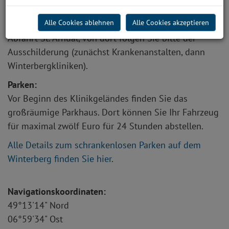
Anfahrt mit dem Auto
Alle Cookies ablehnen
Alle Cookies akzeptieren
Von der Autobahn A 620 aus allen Richtungen
Abfahrt St. Arnual, von dort folgen Sie bitte der
Ausschilderung (zunächst Krankenanstalten, dann
Winterbergkliniken).
Parken:
Vor Beginn des Klinikgeländes finden Sie das
großräumige Parkhaus. Dort können Sie Ihr Fahrzeug
für maximal zwölf Euro für 24 Stunden abstellen.
Alle Details zum schrankenlosen Parken auf dem
Winterberg finden Sie hier
.
Navigationskoordinaten:
49°13'14" Nord
06°59'34" Ost