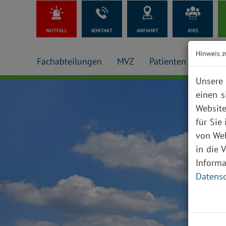
NOTFALL
KONTAKT
ANFAHRT
JOBS
Hinweis z
Fachabteilungen
MVZ
Patienten + Besuch
Unsere 
einen s
Website
für Sie
von Web
in die 
Inform
Datensc