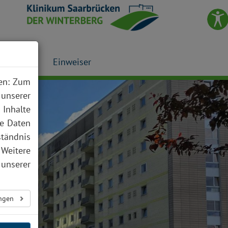
Presse
Einweiser
nen: Zum
 unserer
 Inhalte
te Daten
ständnis
 Weitere
unserer
ungen