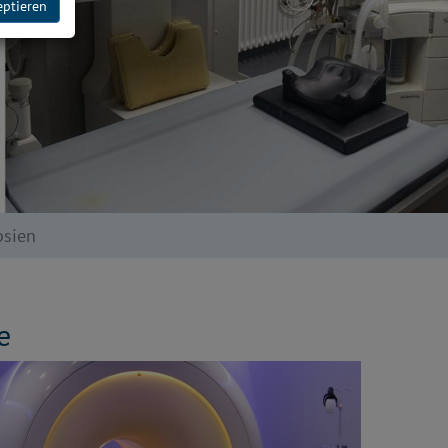
eptieren
psien
e