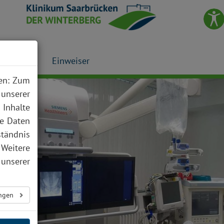
Presse
Einweiser
nen: Zum
 unserer
 Inhalte
te Daten
ständnis
 Weitere
unserer
ungen