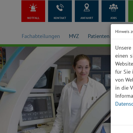
NOTFALL
KONTAKT
ANFAHRT
JOBS
Hinweis z
Fachabteilungen
MVZ
Patienten + Besuch
Unsere 
einen s
Website
für Sie
von Web
in die 
Inform
Datensc