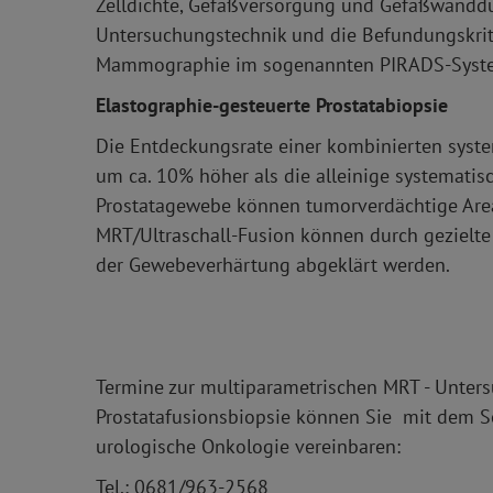
Zelldichte, Gefäßversorgung und Gefäßwanddur
Untersuchungstechnik und die Befundungskrit
Mammographie im sogenannten PIRADS-Syst
Elastographie-gesteuerte Prostatabiopsie
Die Entdeckungsrate einer kombinierten system
um ca. 10% höher als die alleinige systematis
Prostatagewebe können tumorverdächtige Areal
MRT/Ultraschall-Fusion können durch gezielte
der Gewebeverhärtung abgeklärt werden.
Termine zur multiparametrischen MRT - Untersu
Prostatafusionsbiopsie können Sie mit dem Sek
urologische Onkologie vereinbaren:
Tel.: 0681/963-2568