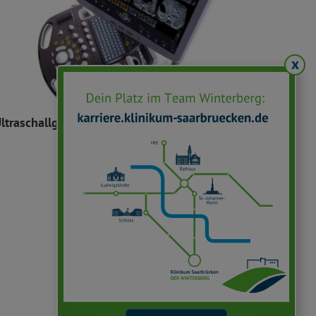
x
ltraschallgerät