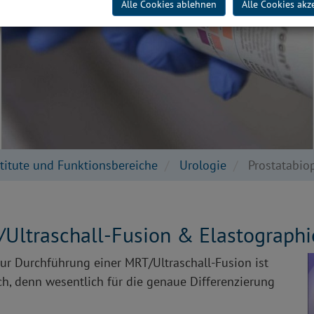
Alle Cookies ablehnen
Alle Cookies akz
stitute und Funktionsbereiche
Urologie
Prostatabio
/Ultraschall-Fusion & Elastographi
r Durchführung einer MRT/Ultraschall-Fusion ist
, denn wesentlich für die genaue Differenzierung