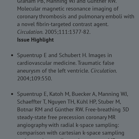
Graham PB, Manning WJ and Günther RW.
Molecular magnetic resonance imaging of
coronary thrombosis and pulmonary emboli with
a novel fibrin-targeted contrast agent.
Circulation
. 2005;111:1377-82.
Issue Highlight
Spuentrup E and Schubert H. Images in
cardiovascular medicine. Traumatic false
aneurysm of the left ventricle.
Circulation
.
2004;109:550.
Spuentrup E, Katoh M, Buecker A, Manning WJ,
Schaeffter T, Nguyen TH, Kühl HP, Stuber M,
Botnar RM and Günther RW. Free-breathing 3D
steady-state free precession coronary MR
angiography with radial k-space sampling:
comparison with cartesian k-space sampling