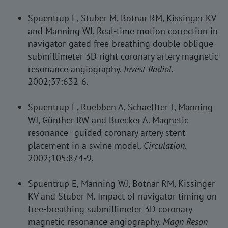
Spuentrup E, Stuber M, Botnar RM, Kissinger KV
and Manning WJ. Real-time motion correction in
navigator-gated free-breathing double-oblique
submillimeter 3D right coronary artery magnetic
resonance angiography.
Invest Radiol.
2002;37:632-6.
Spuentrup E, Ruebben A, Schaeffter T, Manning
WJ, Günther RW and Buecker A. Magnetic
resonance--guided coronary artery stent
placement in a swine model.
Circulation
.
2002;105:874-9.
Spuentrup E, Manning WJ, Botnar RM, Kissinger
KV and Stuber M. Impact of navigator timing on
free-breathing submillimeter 3D coronary
magnetic resonance angiography.
Magn Reson