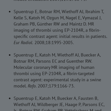
Spuentrup E, Botnar RM, Wiethoff AJ, Ibrahim T,
Kelle S, Katoh M, Ozgun M, Nagel E, Vymazal J,
Graham PB, Günther RW and Maintz D. MR
imaging of thrombi using EP-2104R, a fibrin-
specific contrast agent: initial results in patients.
Eur Radiol.
2008;18:1995-2005.
Spuentrup E, Katoh M, Wiethoff AJ, Buecker A,
Botnar RM, Parsons EC and Guenther RW.
Molecular coronary MR imaging of human
thrombi using EP-2104R, a fibrin-targeted
contrast agent: experimental study in a swine
model.
Rofo
. 2007;179:1166-73.
Spuentrup E, Katoh M, Buecker A, Fausten B,
Wiethoff AJ, Wildberger JE, Haage P, Parsons EC,
Jr., Botnar RM, Graham PB, Vettelschoss M and