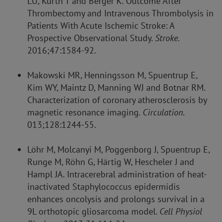
LU, Kurth T and Berger K. Outcome After
Thrombectomy and Intravenous Thrombolysis in
Patients With Acute Ischemic Stroke: A
Prospective Observational Study.
Stroke.
2016;47:1584-92.
Makowski MR, Henningsson M, Spuentrup E,
Kim WY, Maintz D, Manning WJ and Botnar RM.
Characterization of coronary atherosclerosis by
magnetic resonance imaging.
Circulation
.
013;128:1244-55.
Löhr M, Molcanyi M, Poggenborg J, Spuentrup E,
Runge M, Röhn G, Härtig W, Hescheler J and
Hampl JA. Intracerebral administration of heat-
inactivated Staphylococcus epidermidis
enhances oncolysis and prolongs survival in a
9L orthotopic gliosarcoma model.
Cell Physiol