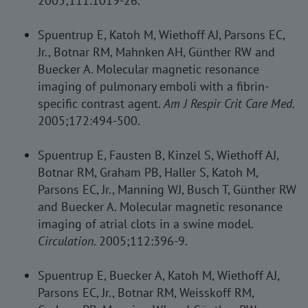
2005;111:1019-26.
Spuentrup E, Katoh M, Wiethoff AJ, Parsons EC,
Jr., Botnar RM, Mahnken AH, Günther RW and
Buecker A. Molecular magnetic resonance
imaging of pulmonary emboli with a fibrin-
specific contrast agent.
Am J Respir Crit Care Med.
2005;172:494-500.
Spuentrup E, Fausten B, Kinzel S, Wiethoff AJ,
Botnar RM, Graham PB, Haller S, Katoh M,
Parsons EC, Jr., Manning WJ, Busch T, Günther RW
and Buecker A. Molecular magnetic resonance
imaging of atrial clots in a swine model.
Circulation
. 2005;112:396-9.
Spuentrup E, Buecker A, Katoh M, Wiethoff AJ,
Parsons EC, Jr., Botnar RM, Weisskoff RM,