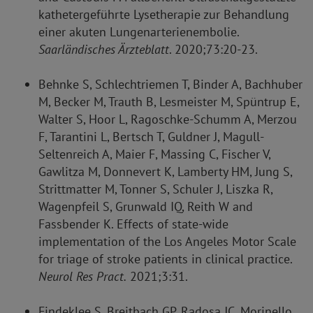
kathetergeführte Lysetherapie zur Behandlung
einer akuten Lungenarterienembolie.
Saarländisches Ärzteblatt
. 2020;73:20-23.
Behnke S, Schlechtriemen T, Binder A, Bachhuber
M, Becker M, Trauth B, Lesmeister M, Spüntrup E,
Walter S, Hoor L, Ragoschke-Schumm A, Merzou
F, Tarantini L, Bertsch T, Guldner J, Magull-
Seltenreich A, Maier F, Massing C, Fischer V,
Gawlitza M, Donnevert K, Lamberty HM, Jung S,
Strittmatter M, Tonner S, Schuler J, Liszka R,
Wagenpfeil S, Grunwald IQ, Reith W and
Fassbender K. Effects of state-wide
implementation of the Los Angeles Motor Scale
for triage of stroke patients in clinical practice.
Neurol Res Pract.
2021;3:31.
Findeklee S, Breitbach GP, Radosa JC, Morinello