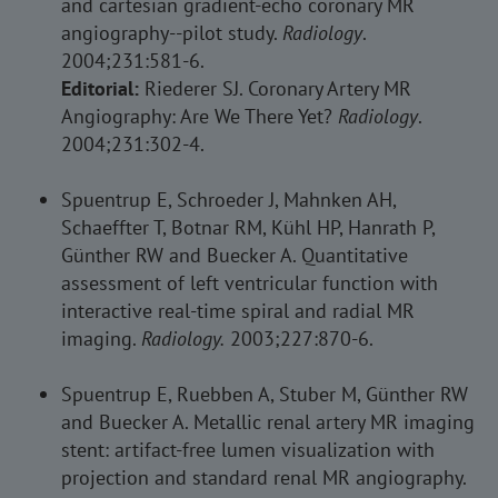
and cartesian gradient-echo coronary MR
angiography--pilot study.
Radiology
.
2004;231:581-6.
Editorial:
Riederer SJ. Coronary Artery MR
Angiography: Are We There Yet?
Radiology
.
2004;231:302-4.
Spuentrup E, Schroeder J, Mahnken AH,
Schaeffter T, Botnar RM, Kühl HP, Hanrath P,
Günther RW and Buecker A. Quantitative
assessment of left ventricular function with
interactive real-time spiral and radial MR
imaging.
Radiology.
2003;227:870-6.
Spuentrup E, Ruebben A, Stuber M, Günther RW
and Buecker A. Metallic renal artery MR imaging
stent: artifact-free lumen visualization with
projection and standard renal MR angiography.