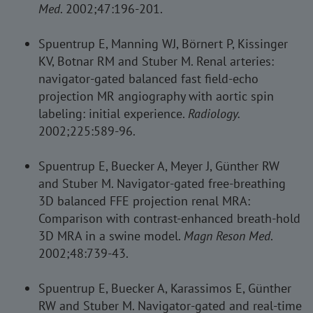
Med
. 2002;47:196-201.
Spuentrup E, Manning WJ, Börnert P, Kissinger
KV, Botnar RM and Stuber M. Renal arteries:
navigator-gated balanced fast field-echo
projection MR angiography with aortic spin
labeling: initial experience.
Radiology.
2002;225:589-96.
Spuentrup E, Buecker A, Meyer J, Günther RW
and Stuber M. Navigator-gated free-breathing
3D balanced FFE projection renal MRA:
Comparison with contrast-enhanced breath-hold
3D MRA in a swine model.
Magn Reson Med
.
2002;48:739-43.
Spuentrup E, Buecker A, Karassimos E, Günther
RW and Stuber M. Navigator-gated and real-time