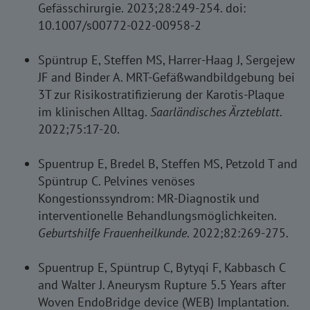
Gefässchirurgie. 2023;28:249-254. doi:
10.1007/s00772-022-00958-2
S
püntrup E, Steffen MS, Harrer-Haag J, Sergejew
JF and Binder A. MRT-Gefäßwandbildgebung bei
3T zur Risikostratifizierung der Karotis-Plaque
im klinischen Alltag.
Saarländisches Ärzteblatt
.
2022;75:17-20.
Spuentrup E, Bredel B, Steffen MS, Petzold T and
Spüntrup C. Pelvines venöses
Kongestionssyndrom: MR-Diagnostik und
interventionelle Behandlungsmöglichkeiten.
Geburtshilfe Frauenheilkunde
. 2022;82:269-275.
Spuentrup E, Spüntrup C, Bytyqi F, Kabbasch C
and Walter J. Aneurysm Rupture 5.5 Years after
Woven EndoBridge device (WEB) Implantation.