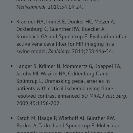
Medicamundi
. 2010;54:14-24.
Kraemer NA, Immel E, Donker HC, Melzer A,
Ocklenburg C, Guenther RW, Buecker A,
Krombach GA and Spuentrup E. Evaluation of an
active vena cava filter for MR imaging in a
swine model.
Radiology.
2011;258:446-54.
Langer S, Krämer N, Mommertz G, Koeppel TA,
Jacobs MJ, Wazirie NA, Ocklenburg C and
Spüntrup E. Unmasking pedal arteries in
patients with critical ischemia using time-
resolved contrast-enhanced 3D MRA.
J Vasc Surg.
2009;49:1196-202.
Katoh M, Haage P, Wiethoff AJ, Günther RW,
Bücker A, Tacke J and Spuentrup E. Molecular
magnetic resonance imaging of deep vein