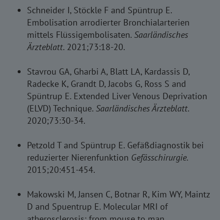
Schneider I, Stöckle F and Spüntrup E.
Embolisation arrodierter Bronchialarterien
mittels Flüssigembolisaten.
Saarländisches
Ärzteblatt
. 2021;73:18-20.
Stavrou GA, Gharbi A, Blatt LA, Kardassis D,
Radecke K, Grandt D, Jacobs G, Ross S and
Spüntrup E. Extended Liver Venous Deprivation
(ELVD) Technique.
Saarländisches Ärzteblatt
.
2020;73:30-34.
Petzold T and Spüntrup E. Gefäßdiagnostik bei
reduzierter Nierenfunktion
Gefässchirurgie.
2015;20:451-454.
Makowski M, Jansen C, Botnar R, Kim WY, Maintz
D and Spuentrup E. Molecular MRI of
atherosclerosis: from mouse to man.