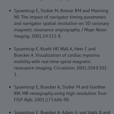
Spuentrup E, Stuber M, Botnar RM and Manning
WJ. The impact of navigator timing parameters
and navigator spatial resolution on 3D coronary
magnetic resonance angiography.
J Magn Reson
Imaging
. 2001;14:311-8.
Spuentrup E, Kuehl HP, Wall A, Heer C and
Buecker A. Visualization of cardiac myxoma
mobility with real-time spiral magnetic
resonance imaging.
Circulation
. 2001;104:E101-
1.
Spuentrup E, Buecker A, Stuber M and Günther
RW. MR-venography using high resolution True-
FISP.
Rofo
. 2001;173:686-90.
Spuentrup E, Buecker A, Adam G, van Vaals JJ and