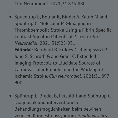
Clin Neuroradiol. 2021;31:875-880.
Spuentrup E, Botnar R, Binder A, Katoh M and
Spüntrup C. Molecular MR-Imaging in
Thromboembolic Stroke Using a Fibrin-Specific
Contrast Agent in Patients at 3 Tesla.
Clin
Neuroradiol.
2021;31:925-931.
Editorial:
Bernhard B, Erdoes G, Radojewski P,
Jung S, Schroth G and Gräni C. Extended
Imaging Protocols to Elucidate Sources of
Cardiovascular Embolism in the Work-up of
Ischemic Stroke.
Clin Neuroradiol.
2021;31:897-
900.
Spüntrup E, Bredel B, Petzold T and Spüntrup C.
Diagnostik und interventionelle
Behandlungsmöglichkeiten beim pelvinen
venösen Kongestionssyndrom.
Saarländisches