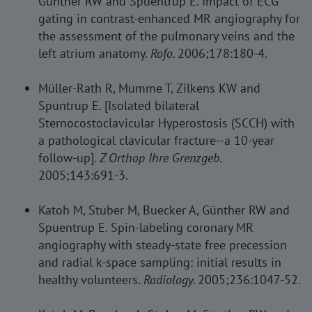
Günther RW and Spuentrup E. Impact of ECG
gating in contrast-enhanced MR angiography for
the assessment of the pulmonary veins and the
left atrium anatomy.
Rofo.
2006;178:180-4.
Müller-Rath R, Mumme T, Zilkens KW and
Spüntrup E. [Isolated bilateral
Sternocostoclavicular Hyperostosis (SCCH) with
a pathological clavicular fracture--a 10-year
follow-up].
Z Orthop Ihre Grenzgeb
.
2005;143:691-3.
Katoh M, Stuber M, Buecker A, Günther RW and
Spuentrup E. Spin-labeling coronary MR
angiography with steady-state free precession
and radial k-space sampling: initial results in
healthy volunteers.
Radiology.
2005;236:1047-52.