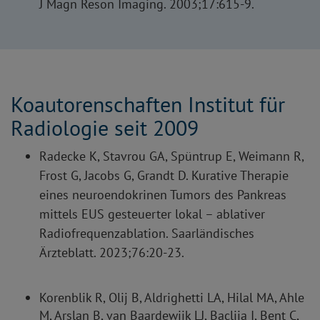
J Magn Reson Imaging. 2003;17:615-9.
Koautorenschaften Institut für
Radiologie seit 2009
Radecke K, Stavrou GA, Spüntrup E, Weimann R,
Frost G, Jacobs G, Grandt D. Kurative Therapie
eines neuroendokrinen Tumors des Pankreas
mittels EUS gesteuerter lokal – ablativer
Radiofrequenzablation. Saarländisches
Ärzteblatt. 2023;76:20-23.
Korenblik R, Olij B, Aldrighetti LA, Hilal MA, Ahle
M, Arslan B, van Baardewijk LJ, Baclija I, Bent C,