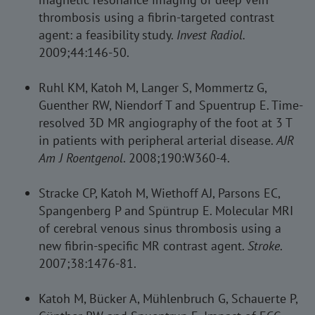
thrombosis using a fibrin-targeted contrast
agent: a feasibility study.
Invest Radiol.
2009;44:146-50.
Ruhl KM, Katoh M, Langer S, Mommertz G,
Guenther RW, Niendorf T and Spuentrup E. Time-
resolved 3D MR angiography of the foot at 3 T
in patients with peripheral arterial disease.
AJR
Am J Roentgenol
. 2008;190:W360-4.
Stracke CP, Katoh M, Wiethoff AJ, Parsons EC,
Spangenberg P and Spüntrup E. Molecular MRI
of cerebral venous sinus thrombosis using a
new fibrin-specific MR contrast agent.
Stroke
.
2007;38:1476-81.
Katoh M, Bücker A, Mühlenbruch G, Schauerte P,