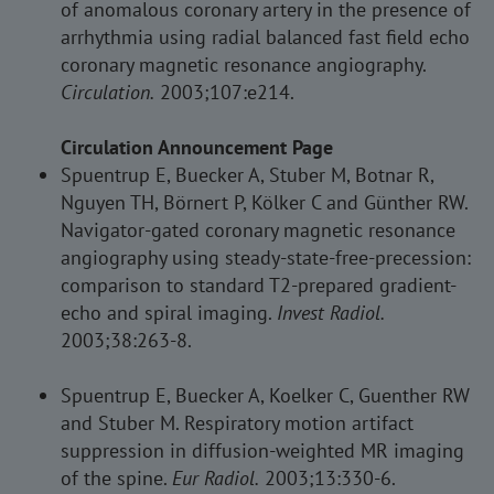
of anomalous coronary artery in the presence of
arrhythmia using radial balanced fast field echo
coronary magnetic resonance angiography.
Circulation.
2003;107:e214.
Circulation Announcement Page
Spuentrup E, Buecker A, Stuber M, Botnar R,
Nguyen TH, Börnert P, Kölker C and Günther RW.
Navigator-gated coronary magnetic resonance
angiography using steady-state-free-precession:
comparison to standard T2-prepared gradient-
echo and spiral imaging.
Invest Radiol.
2003;38:263-8.
Spuentrup E, Buecker A, Koelker C, Guenther RW
and Stuber M. Respiratory motion artifact
suppression in diffusion-weighted MR imaging
of the spine.
Eur Radiol.
2003;13:330-6.