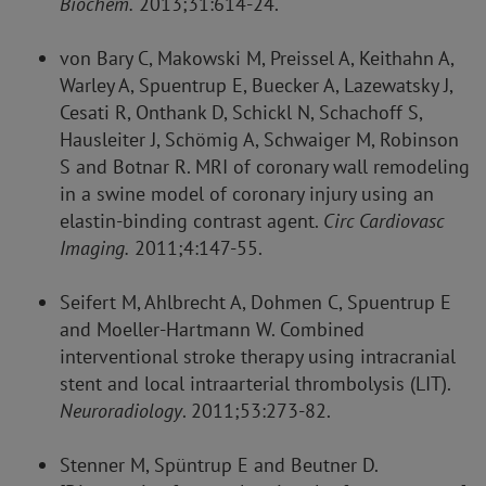
Biochem.
2013;31:614-24.
von Bary C, Makowski M, Preissel A, Keithahn A,
Warley A, Spuentrup E, Buecker A, Lazewatsky J,
Cesati R, Onthank D, Schickl N, Schachoff S,
Hausleiter J, Schömig A, Schwaiger M, Robinson
S and Botnar R. MRI of coronary wall remodeling
in a swine model of coronary injury using an
elastin-binding contrast agent.
Circ Cardiovasc
Imaging.
2011;4:147-55.
Seifert M, Ahlbrecht A, Dohmen C, Spuentrup E
and Moeller-Hartmann W. Combined
interventional stroke therapy using intracranial
stent and local intraarterial thrombolysis (LIT).
Neuroradiology
. 2011;53:273-82.
Stenner M, Spüntrup E and Beutner D.