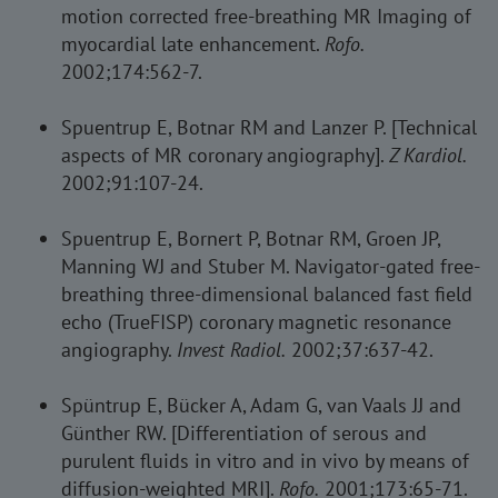
motion corrected free-breathing MR Imaging of
myocardial late enhancement.
Rofo.
2002;174:562-7.
Spuentrup E, Botnar RM and Lanzer P. [Technical
aspects of MR coronary angiography].
Z Kardiol.
2002;91:107-24.
Spuentrup E, Bornert P, Botnar RM, Groen JP,
Manning WJ and Stuber M. Navigator-gated free-
breathing three-dimensional balanced fast field
echo (TrueFISP) coronary magnetic resonance
angiography.
Invest Radiol.
2002;37:637-42.
Spüntrup E, Bücker A, Adam G, van Vaals JJ and
Günther RW. [Differentiation of serous and
purulent fluids in vitro and in vivo by means of
diffusion-weighted MRI].
Rofo.
2001;173:65-71.