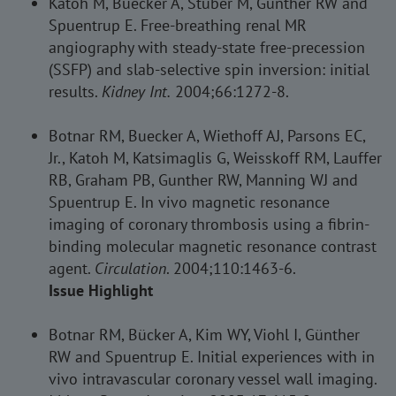
Katoh M, Buecker A, Stuber M, Günther RW and
Spuentrup E. Free-breathing renal MR
angiography with steady-state free-precession
(SSFP) and slab-selective spin inversion: initial
results.
Kidney Int.
2004;66:1272-8.
Botnar RM, Buecker A, Wiethoff AJ, Parsons EC,
Jr., Katoh M, Katsimaglis G, Weisskoff RM, Lauffer
RB, Graham PB, Gunther RW, Manning WJ and
Spuentrup E. In vivo magnetic resonance
imaging of coronary thrombosis using a fibrin-
binding molecular magnetic resonance contrast
agent.
Circulation
. 2004;110:1463-6.
Issue Highlight
Botnar RM, Bücker A, Kim WY, Viohl I, Günther
RW and Spuentrup E. Initial experiences with in
vivo intravascular coronary vessel wall imaging.