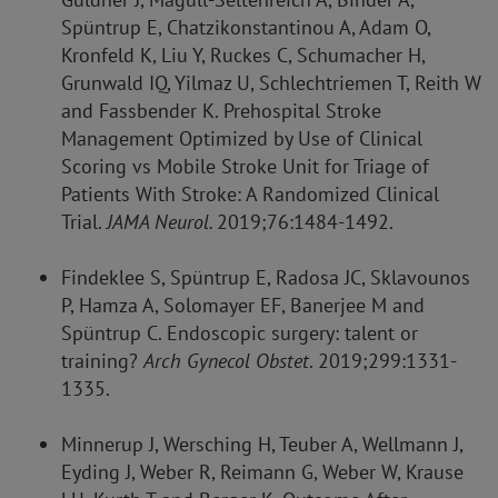
Spüntrup E, Chatzikonstantinou A, Adam O,
Kronfeld K, Liu Y, Ruckes C, Schumacher H,
Grunwald IQ, Yilmaz U, Schlechtriemen T, Reith W
and Fassbender K. Prehospital Stroke
Management Optimized by Use of Clinical
Scoring vs Mobile Stroke Unit for Triage of
Patients With Stroke: A Randomized Clinical
Trial.
JAMA Neurol.
2019;76:1484-1492.
Findeklee S, Spüntrup E, Radosa JC, Sklavounos
P, Hamza A, Solomayer EF, Banerjee M and
Spüntrup C. Endoscopic surgery: talent or
training?
Arch Gynecol Obstet
. 2019;299:1331-
1335.
Minnerup J, Wersching H, Teuber A, Wellmann J,
Eyding J, Weber R, Reimann G, Weber W, Krause