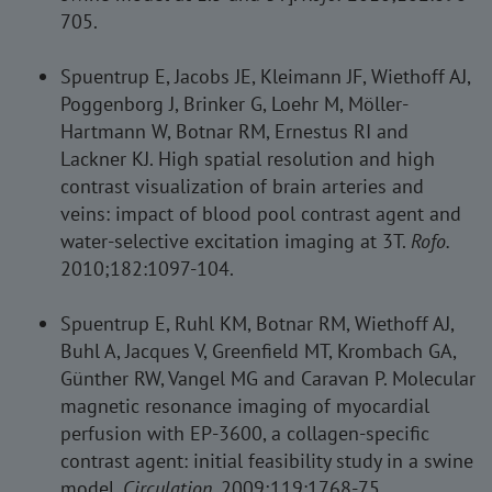
705.
Spuentrup E, Jacobs JE, Kleimann JF, Wiethoff AJ,
Poggenborg J, Brinker G, Loehr M, Möller-
Hartmann W, Botnar RM, Ernestus RI and
Lackner KJ. High spatial resolution and high
contrast visualization of brain arteries and
veins: impact of blood pool contrast agent and
water-selective excitation imaging at 3T.
Rofo.
2010;182:1097-104.
Spuentrup E, Ruhl KM, Botnar RM, Wiethoff AJ,
Buhl A, Jacques V, Greenfield MT, Krombach GA,
Günther RW, Vangel MG and Caravan P. Molecular
magnetic resonance imaging of myocardial
perfusion with EP-3600, a collagen-specific
contrast agent: initial feasibility study in a swine
model.
Circulation
. 2009;119:1768-75.