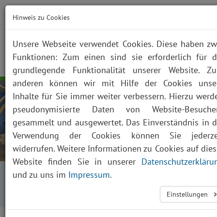
Hinweis zu Cookies
Unsere Webseite verwendet Cookies. Diese haben zw
Funktionen: Zum einen sind sie erforderlich für d
NOTFALL
KONTAKT
ANFAHRT
JOBS
SUCHE
Togg
grundlegende Funktionalität unserer Website. Z
navig
anderen können wir mit Hilfe der Cookies unse
Inhalte für Sie immer weiter verbessern. Hierzu werd
pseudonymisierte Daten von Website-Besuche
gesammelt und ausgewertet. Das Einverständnis in d
Verwendung der Cookies können Sie jederze
widerrufen. Weitere Informationen zu Cookies auf dies
Website finden Sie in unserer
Datenschutzerkläru
Startseite
Fachabteilungen
und zu uns im
Impressum
.
Kliniken, Institute und Funktionsbereiche
Einstellungen
Radiologie
Publikationen