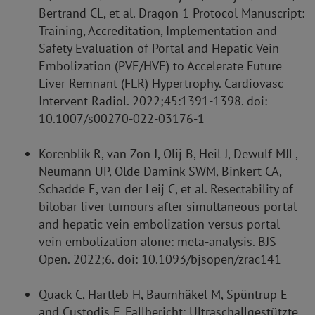
Bertrand CL, et al. Dragon 1 Protocol Manuscript:
Training, Accreditation, Implementation and
Safety Evaluation of Portal and Hepatic Vein
Embolization (PVE/HVE) to Accelerate Future
Liver Remnant (FLR) Hypertrophy. Cardiovasc
Intervent Radiol. 2022;45:1391-1398. doi:
10.1007/s00270-022-03176-1
Korenblik R, van Zon J, Olij B, Heil J, Dewulf MJL,
Neumann UP, Olde Damink SWM, Binkert CA,
Schadde E, van der Leij C, et al. Resectability of
bilobar liver tumours after simultaneous portal
and hepatic vein embolization versus portal
vein embolization alone: meta-analysis. BJS
Open. 2022;6. doi: 10.1093/bjsopen/zrac141
Quack C, Hartleb H, Baumhäkel M, Spüntrup E
and Custodis F. Fallbericht: Ultraschallgestützte