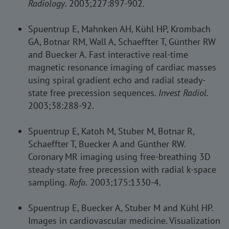
Radiology
. 2003;227:897-902.
Spuentrup E, Mahnken AH, Kühl HP, Krombach
GA, Botnar RM, Wall A, Schaeffter T, Günther RW
and Buecker A. Fast interactive real-time
magnetic resonance imaging of cardiac masses
using spiral gradient echo and radial steady-
state free precession sequences.
Invest Radiol.
2003;38:288-92.
Spuentrup E, Katoh M, Stuber M, Botnar R,
Schaeffter T, Buecker A and Günther RW.
Coronary MR imaging using free-breathing 3D
steady-state free precession with radial k-space
sampling.
Rofo.
2003;175:1330-4.
Spuentrup E, Buecker A, Stuber M and Kühl HP.
Images in cardiovascular medicine. Visualization