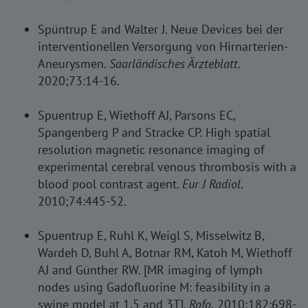
Spüntrup E and Walter J. Neue Devices bei der
interventionellen Versorgung von Hirnarterien-
Aneurysmen.
Saarländisches Ärzteblatt
.
2020;73:14-16.
Spuentrup E, Wiethoff AJ, Parsons EC,
Spangenberg P and Stracke CP. High spatial
resolution magnetic resonance imaging of
experimental cerebral venous thrombosis with a
blood pool contrast agent.
Eur J Radiol.
2010;74:445-52.
Spuentrup E, Ruhl K, Weigl S, Misselwitz B,
Wardeh D, Buhl A, Botnar RM, Katoh M, Wiethoff
AJ and Günther RW. [MR imaging of lymph
nodes using Gadofluorine M: feasibility in a
swine model at 1.5 and 3T].
Rofo.
2010;182:698-