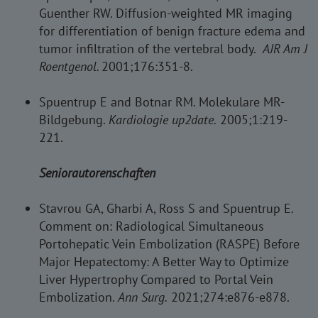
Guenther RW. Diffusion-weighted MR imaging
for differentiation of benign fracture edema and
tumor infiltration of the vertebral body.
AJR Am J
Roentgenol.
2001;176:351-8.
Spuentrup E and Botnar RM. Molekulare MR-
Bildgebung.
Kardiologie up2date.
2005;1:219-
221.
Seniorautorenschaften
Stavrou GA, Gharbi A, Ross S and Spuentrup E.
Comment on: Radiological Simultaneous
Portohepatic Vein Embolization (RASPE) Before
Major Hepatectomy: A Better Way to Optimize
Liver Hypertrophy Compared to Portal Vein
Embolization.
Ann Surg.
2021;274:e876-e878.