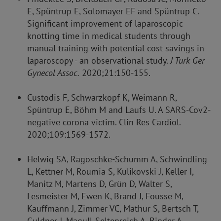
E, Spüntrup E, Solomayer EF and Spüntrup C.
Significant improvement of laparoscopic
knotting time in medical students through
manual training with potential cost savings in
laparoscopy - an observational study.
J Turk Ger
Gynecol Assoc.
2020;21:150-155.
Custodis F, Schwarzkopf K, Weimann R,
Spüntrup E, Böhm M and Laufs U. A SARS-Cov2-
negative corona victim. Clin Res Cardiol.
2020;109:1569-1572.
Helwig SA, Ragoschke-Schumm A, Schwindling
L, Kettner M, Roumia S, Kulikovski J, Keller I,
Manitz M, Martens D, Grün D, Walter S,
Lesmeister M, Ewen K, Brand J, Fousse M,
Kauffmann J, Zimmer VC, Mathur S, Bertsch T,
Guldner J, Magull-Seltenreich A, Binder A,