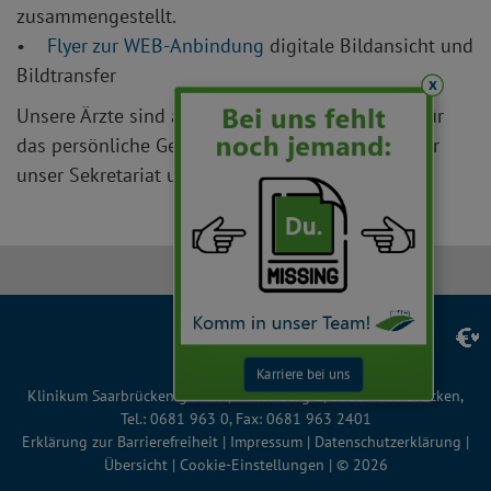
zusammengestellt.
•
Flyer zur WEB-Anbindung
digitale Bildansicht und
Bildtransfer
x
Unsere Ärzte sind aber selbstverständlich auch für
das persönliche Gespräch für Sie erreichbar - über
unser Sekretariat unter Tel. 0681 / 963 2351.
Facebook
Instagram
LinkedIn
YouTube
TikTok
Karriere bei uns
Klinikum Saarbrücken gGmbH, Winterberg 1, 66119 Saarbrücken,
Tel.: 0681 963 0, Fax: 0681 963 2401
Erklärung zur Barrierefreiheit
|
Impressum
|
Datenschutzerklärung
|
Übersicht
|
Cookie-Einstellungen
| © 2026