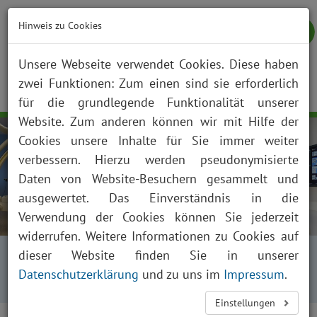
Hinweis zu Cookies
Unsere Webseite verwendet Cookies. Diese haben
zwei Funktionen: Zum einen sind sie erforderlich
NOTFALL
KONTAKT
ANFAHRT
JOBS
SUCHE
Togg
für die grundlegende Funktionalität unserer
navig
Website. Zum anderen können wir mit Hilfe der
Cookies unsere Inhalte für Sie immer weiter
verbessern. Hierzu werden pseudonymisierte
Daten von Website-Besuchern gesammelt und
ausgewertet. Das Einverständnis in die
Verwendung der Cookies können Sie jederzeit
widerrufen. Weitere Informationen zu Cookies auf
Startseite
Fachabteilungen
dieser Website finden Sie in unserer
Kliniken, Institute und Funktionsbereiche
Datenschutzerklärung
und zu uns im
Impressum
.
Radiologie
Information für Ärzte
Einstellungen