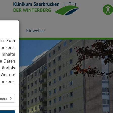
Presse
Einweiser
nen: Zum
 unserer
 Inhalte
te Daten
ständnis
 Weitere
unserer
ungen