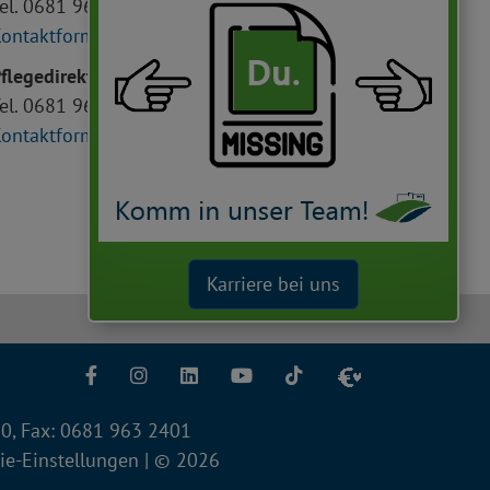
el. 0681 963 1101
ontaktformular
flegedirektion
el. 0681 963 2112
ontaktformular
Karriere bei uns
Facebook
Instagram
LinkedIn
YouTube
TikTok
 0, Fax: 0681 963 2401
ie-Einstellungen
| © 2026