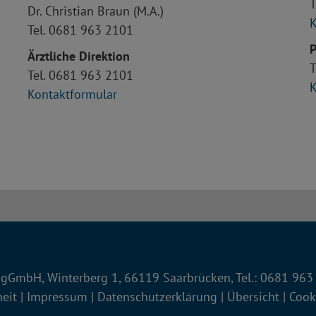
T
Dr. Christian Braun (M.A.)
K
Tel. 0681 963 2101
P
Ärztliche Direktion
T
Tel. 0681 963 2101
K
Kontaktformular
gGmbH, Winterberg 1, 66119 Saarbrücken, Tel.: 0681 963
heit
|
Impressum
|
Datenschutzerklärung
|
Übersicht
|
Cook