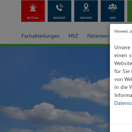
NOTFALL
KONTAKT
ANFAHRT
JOBS
Hinweis z
Fachabteilungen
MVZ
Patienten + Besuch
Unsere 
einen s
Website
für Sie
von Web
in die 
Inform
Datensc