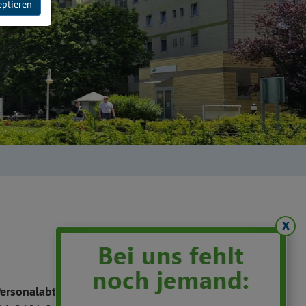
eptieren
x
ersonalabteilung