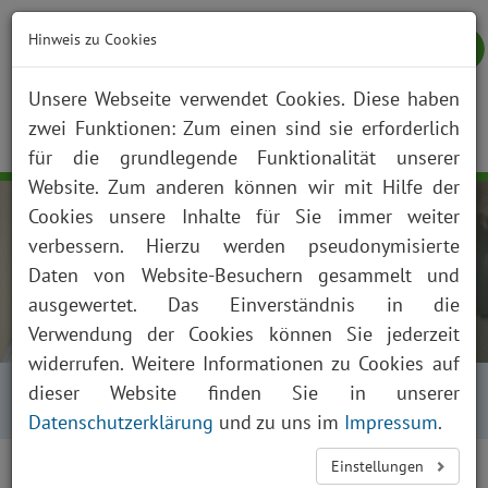
Hinweis zu Cookies
Unsere Webseite verwendet Cookies. Diese haben
zwei Funktionen: Zum einen sind sie erforderlich
NOTFALL
KONTAKT
ANFAHRT
JOBS
SUCHE
Togg
für die grundlegende Funktionalität unserer
navig
Website. Zum anderen können wir mit Hilfe der
Cookies unsere Inhalte für Sie immer weiter
verbessern. Hierzu werden pseudonymisierte
Daten von Website-Besuchern gesammelt und
ausgewertet. Das Einverständnis in die
Verwendung der Cookies können Sie jederzeit
widerrufen. Weitere Informationen zu Cookies auf
Startseite
Über uns
Aktuelles
dieser Website finden Sie in unserer
Presse und News
Aktuelles Detailansicht
Datenschutzerklärung
und zu uns im
Impressum
.
Einstellungen