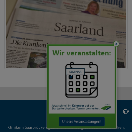
x
Facebook
Instagram
LinkedIn
YouTube
TikTok
Unsere Veranstaltungen!
Klinikum Saarbrücken gGmbH, Winterberg 1, 66119 Saarbrücken,