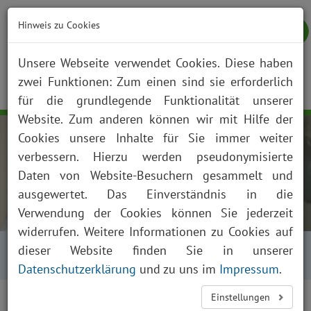
Hinweis zu Cookies
Unsere Webseite verwendet Cookies. Diese haben
zwei Funktionen: Zum einen sind sie erforderlich
NOTFALL
KONTAKT
ANFAHRT
JOBS
SUCHE
Togg
für die grundlegende Funktionalität unserer
navig
Website. Zum anderen können wir mit Hilfe der
Cookies unsere Inhalte für Sie immer weiter
verbessern. Hierzu werden pseudonymisierte
Daten von Website-Besuchern gesammelt und
ausgewertet. Das Einverständnis in die
Verwendung der Cookies können Sie jederzeit
widerrufen. Weitere Informationen zu Cookies auf
Startseite
Über uns
Aktuelles
dieser Website finden Sie in unserer
Presse und News
Aktuelles Detailansicht
Datenschutzerklärung
und zu uns im
Impressum
.
Einstellungen