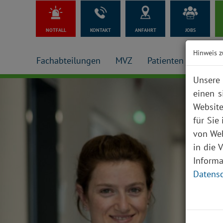
NOTFALL
KONTAKT
ANFAHRT
JOBS
Hinweis z
Fachabteilungen
MVZ
Patienten + Besuch
Unsere 
einen s
Website
für Sie
von Web
in die 
Inform
Datensc