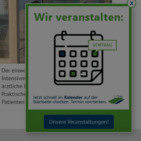
x
Der einwöchige Kurs "Grundlagen der
Intensivmedizin bei Corona" bereitet
ärztliche Kollegen und Studierende im
Praktischen Jahr für den Einsatz mit Corona-
Patienten vor.
Unsere Veranstaltungen!