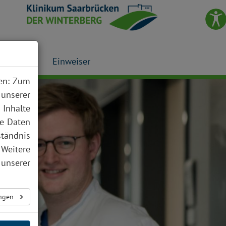
Presse
Einweiser
nen: Zum
 unserer
 Inhalte
te Daten
ständnis
 Weitere
unserer
ungen