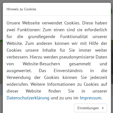
Hinweis zu Cookies
Unsere Webseite verwendet Cookies. Diese haben
zwei Funktionen: Zum einen sind sie erforderlich
NOTFALL
KONTAKT
ANFAHRT
JOBS
SUCHE
Togg
für die grundlegende Funktionalität unserer
navig
Website. Zum anderen können wir mit Hilfe der
Cookies unsere Inhalte für Sie immer weiter
verbessern. Hierzu werden pseudonymisierte Daten
von Website-Besuchern gesammelt und
ausgewertet. Das Einverständnis in die
Verwendung der Cookies können Sie jederzeit
widerrufen. Weitere Informationen zu Cookies auf
Startseite
Über uns
Aktuelles
Kalender
dieser Website finden Sie in unserer
Datenschutzerklärung
und zu uns im
Impressum
.
Einstellungen
Veranstaltungen des