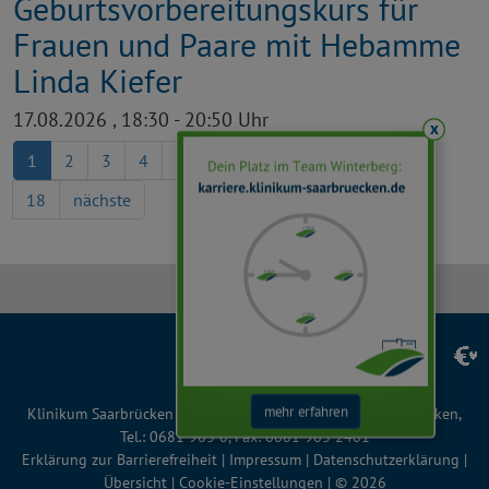
Geburtsvorbereitungs­kurs für
Frauen und Paare mit Hebamme
Linda Kiefer
17.08.2026 , 18:30 - 20:50 Uhr
x
1
2
3
4
5
6
7
8
9
10
...
18
nächste
Facebook
Instagram
LinkedIn
YouTube
TikTok
mehr erfahren
Klinikum Saarbrücken gGmbH, Winterberg 1, 66119 Saarbrücken,
Tel.: 0681 963 0, Fax: 0681 963 2401
Erklärung zur Barrierefreiheit
|
Impressum
|
Datenschutzerklärung
|
Übersicht
|
Cookie-Einstellungen
| © 2026