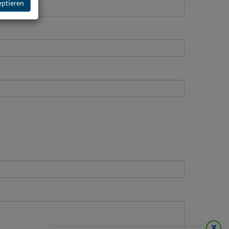
eptieren
x