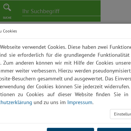
SUCHE
u Cookies
er
Pflege
Karriere
Bildungszentrum
Über uns
Webseite verwendet Cookies. Diese haben zwei Funktio
ind sie erforderlich für die grundlegende Funktionalität
. Zum anderen können wir mit Hilfe der Cookies unsere
 immer weiter verbessern. Hierzu werden pseudonymisier
site-Besuchern gesammelt und ausgewertet. Das Einver
angelische Seelsorge
Verwendung der Cookies können Sie jederzeit widerrufen.
ationen zu Cookies auf dieser Website finden Sie in 
hutzerklärung
und zu uns im
Impressum
.
Einstell
Nachname
*