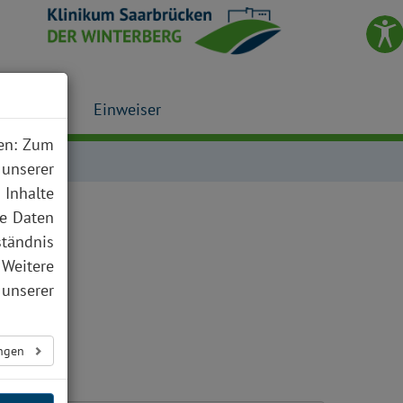
Presse
Einweiser
nen: Zum
 unserer
 Inhalte
te Daten
ständnis
 Weitere
unserer
ungen