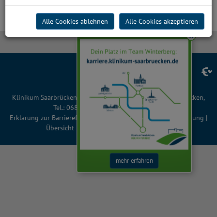
Zum aktuellen Datum gibt es keine Veranstaltungen
Alle Cookies ablehnen
Alle Cookies akzeptieren
x
Facebook
Instagram
LinkedIn
YouTube
TikTok
Klinikum Saarbrücken gGmbH, Winterberg 1, 66119 Saarbrücken,
Tel.: 0681 963 0, Fax: 0681 963 2401
Erklärung zur Barrierefreiheit
|
Impressum
|
Datenschutzerklärung
|
Übersicht
|
Cookie-Einstellungen
| © 2026
mehr erfahren