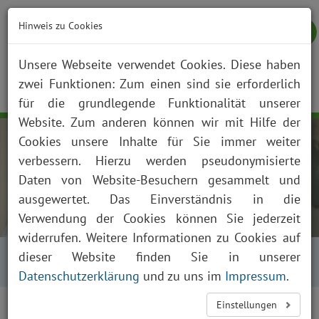
Hinweis zu Cookies
Unsere Webseite verwendet Cookies. Diese haben
zwei Funktionen: Zum einen sind sie erforderlich
NOTFALL
KONTAKT
ANFAHRT
JOBS
SUCHE
Togg
für die grundlegende Funktionalität unserer
navig
Website. Zum anderen können wir mit Hilfe der
Cookies unsere Inhalte für Sie immer weiter
verbessern. Hierzu werden pseudonymisierte
Daten von Website-Besuchern gesammelt und
ausgewertet. Das Einverständnis in die
Verwendung der Cookies können Sie jederzeit
widerrufen. Weitere Informationen zu Cookies auf
Startseite
Über uns
Aktuelles
Kalender
dieser Website finden Sie in unserer
Kalender Tagesansicht
Datenschutzerklärung
und zu uns im
Impressum
.
<
>
Einstellungen