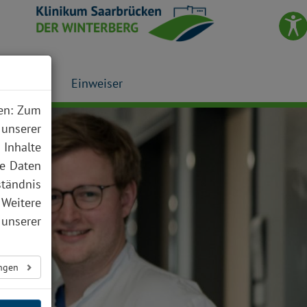
Presse
Einweiser
nen: Zum
 unserer
 Inhalte
te Daten
ständnis
 Weitere
unserer
ungen