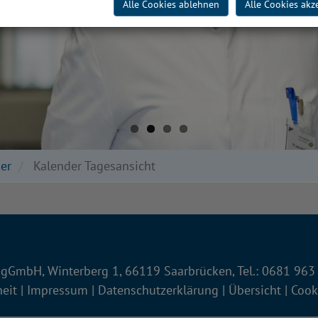
Alle Cookies ablehnen
Alle Cookies akz
er
Kalender Tagesansicht
gGmbH, Winterberg 1, 66119 Saarbrücken, Tel.: 0681 963
heit
|
Impressum
|
Datenschutzerklärung
|
Übersicht
|
Cook