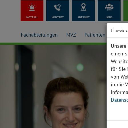
NOTFALL
KONTAKT
ANFAHRT
JOBS
Hinweis z
Fachabteilungen
MVZ
Patienten + Besuch
Unsere 
einen s
Website
für Sie
von Web
in die 
Inform
Datensc