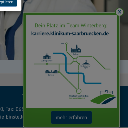
eptieren
x
Facebook
Instagram
LinkedIn
YouTube
TikTok
 0, Fax: 0681 963 2401
ie-Einstellungen
| © 2026
mehr erfahren