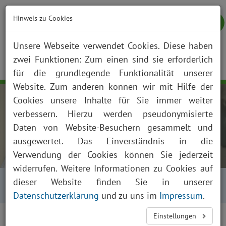
Hinweis zu Cookies
Unsere Webseite verwendet Cookies. Diese haben
zwei Funktionen: Zum einen sind sie erforderlich
NOTFALL
KONTAKT
ANFAHRT
JOBS
SUCHE
Togg
für die grundlegende Funktionalität unserer
navig
Website. Zum anderen können wir mit Hilfe der
Cookies unsere Inhalte für Sie immer weiter
verbessern. Hierzu werden pseudonymisierte
Daten von Website-Besuchern gesammelt und
ausgewertet. Das Einverständnis in die
Verwendung der Cookies können Sie jederzeit
widerrufen. Weitere Informationen zu Cookies auf
Startseite
Über uns
Aktuelles
Kalender
dieser Website finden Sie in unserer
Termindetails
Datenschutzerklärung
und zu uns im
Impressum
.
Babymassage mit
Einstellungen