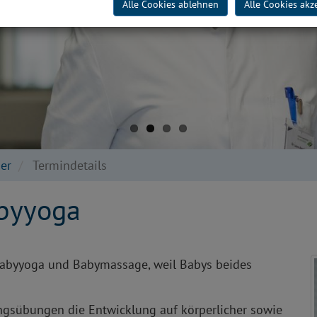
Alle Cookies ablehnen
Alle Cookies akz
er
Termindetails
byyoga
 Babyyoga und Babymassage, weil Babys beides
ngsübungen die Entwicklung auf körperlicher sowie