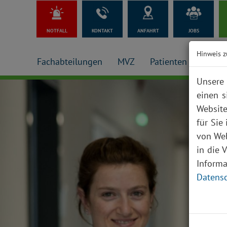
NOTFALL
KONTAKT
ANFAHRT
JOBS
Hinweis z
Fachabteilungen
MVZ
Patienten + Besuch
Unsere 
einen s
Website
für Sie
von Web
in die 
Inform
Datensc