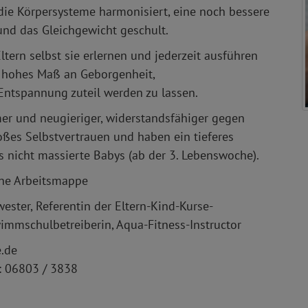
 die Körpersysteme harmonisiert, eine noch bessere
nd das Gleichgewicht geschult.
ltern selbst sie erlernen und jederzeit ausführen
 hohes Maß an Geborgenheit,
Entspannung zuteil werden zu lassen.
r und neugieriger, widerstandsfähiger gegen
roßes Selbstvertrauen und haben ein tieferes
ls nicht massierte Babys (ab der 3. Lebenswoche).
eine Arbeitsmappe
ester, Referentin der Eltern-Kind-Kurse-
wimmschulbetreiberin, Aqua-Fitness-Instructor
e.de
: 06803 / 3838