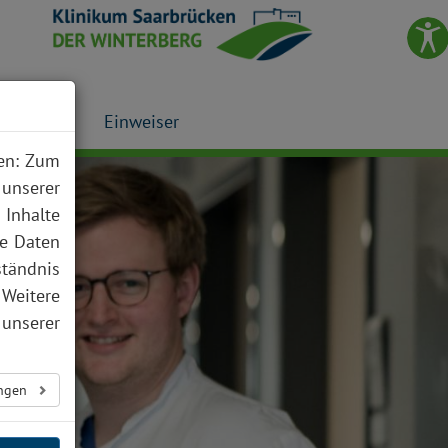
Presse
Einweiser
nen: Zum
 unserer
 Inhalte
te Daten
ständnis
 Weitere
unserer
ungen