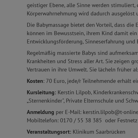
geistiger Ebene, alle Sinne werden stimuliert,
Körperwahrnehmung wird dadurch ausgelöst u
Die Babymassage bietet den Vorteil, dass die E
können im Bewusstsein, ihrem Kind damit ein
Entwicklungsförderung, Sinneserfahrung und 
Regelmäßig massierte Babys sind aufmerksame
Krankheiten und Stress aller Art. Sie zeigen g
Vertrauen in ihre Umwelt. Sie lächeln früher a
Kosten
: 70 Euro, jede/r Teilnehmende erhält 
Kursleitung:
Kerstin Lilpob, Kinderkrankenschw
„Sternenkinder", Private Elternschule und Sch
Anmeldung
per E-Mail: kerstin.lilpob@t-onlin
Mobiltelefon: 0170 / 55 38 385 oder Festnetz
Veranstaltungsort:
Klinikum Saarbrücken