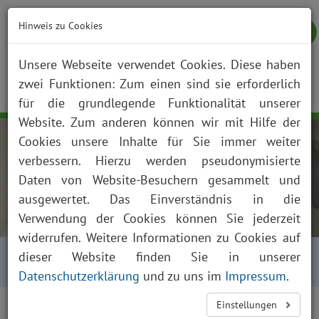
Hinweis zu Cookies
Unsere Webseite verwendet Cookies. Diese haben
zwei Funktionen: Zum einen sind sie erforderlich
NOTFALL
KONTAKT
ANFAHRT
JOBS
SUCHE
Togg
für die grundlegende Funktionalität unserer
navig
Website. Zum anderen können wir mit Hilfe der
Cookies unsere Inhalte für Sie immer weiter
verbessern. Hierzu werden pseudonymisierte
Daten von Website-Besuchern gesammelt und
ausgewertet. Das Einverständnis in die
Verwendung der Cookies können Sie jederzeit
widerrufen. Weitere Informationen zu Cookies auf
Startseite
Über uns
Aktuelles
Kalender
dieser Website finden Sie in unserer
Termindetails
Datenschutzerklärung
und zu uns im
Impressum
.
Rückbildungsyoga mit
Einstellungen