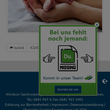
x
zurück
ICS/iCal
Facebook
Instagram
LinkedIn
YouTube
TikTok
Karriere bei uns
Klinikum Saarbrücken gGmbH, Winterberg 1, 66119 Saarbrücken,
Tel.: 0681 963 0, Fax: 0681 963 2401
Erklärung zur Barrierefreiheit
|
Impressum
|
Datenschutzerklärung
|
Übersicht
|
Cookie-Einstellungen
| © 2026