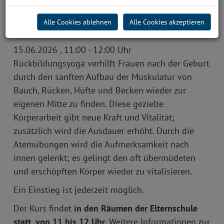
Kind
Alle Cookies ablehnen
Alle Cookies akzeptieren
15.06.2026 , 11:00 - 12:00 Uhr
Rückbildungsyoga verhilft Frauen nach der Geburt
durch den sanften Aufbau der Muskulatur von
Bauch, Rücken, Hüfte und Becken wieder zur
eigenen Mitte zu finden. Diese gezielte
Körperarbeit gibt neue Kraft und Vitalität;
zusätzlich wird die Ausdauer erhöht. Durch die
Atemübungen wird die Aufmerksamkeit nach
innen gelenkt; es gelingt den oft übermüdeten
und erschöpften Körper wieder zu vitalisieren.
Ein Einstieg ist jederzeit möglich.
Der Kurs findet
in den Räumen der Elternschule
statt, von 11 bis 12 Uhr.
Weitere Informationen zur