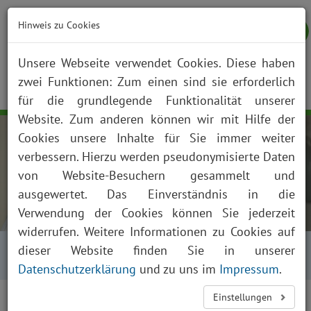
Hinweis zu Cookies
Unsere Webseite verwendet Cookies. Diese haben
zwei Funktionen: Zum einen sind sie erforderlich
NOTFALL
KONTAKT
ANFAHRT
JOBS
SUCHE
Togg
für die grundlegende Funktionalität unserer
navig
Website. Zum anderen können wir mit Hilfe der
Cookies unsere Inhalte für Sie immer weiter
verbessern. Hierzu werden pseudonymisierte Daten
von Website-Besuchern gesammelt und
ausgewertet. Das Einverständnis in die
Verwendung der Cookies können Sie jederzeit
widerrufen. Weitere Informationen zu Cookies auf
Startseite
Über uns
Aktuelles
Kalender
dieser Website finden Sie in unserer
Kalender Tagesansicht
Datenschutzerklärung
und zu uns im
Impressum
.
<
>
Einstellungen