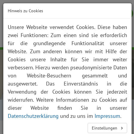
Hinweis zu Cookies
Unsere Webseite verwendet Cookies. Diese haben
zwei Funktionen: Zum einen sind sie erforderlich
NOTFALL
KONTAKT
ANFAHRT
JOBS
SUCHE
Togg
für die grundlegende Funktionalität unserer
navig
Website. Zum anderen können wir mit Hilfe der
Cookies unsere Inhalte für Sie immer weiter
verbessern. Hierzu werden pseudonymisierte Daten
von Website-Besuchern gesammelt und
ausgewertet. Das Einverständnis in die
Verwendung der Cookies können Sie jederzeit
widerrufen. Weitere Informationen zu Cookies auf
Startseite
Über uns
Aktuelles
Kalender
dieser Website finden Sie in unserer
Kalender Tagesansicht
Datenschutzerklärung
und zu uns im
Impressum
.
<
>
Einstellungen