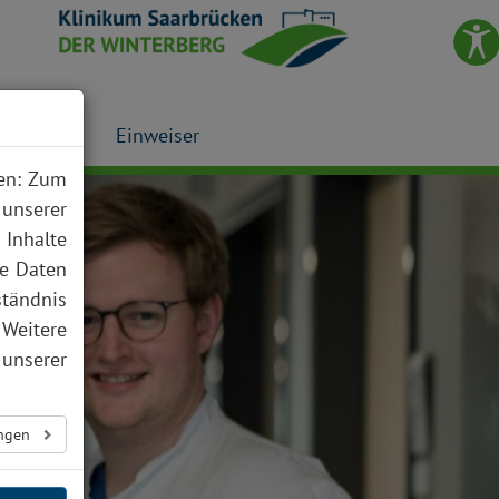
Presse
Einweiser
nen: Zum
 unserer
 Inhalte
te Daten
ständnis
 Weitere
unserer
ungen