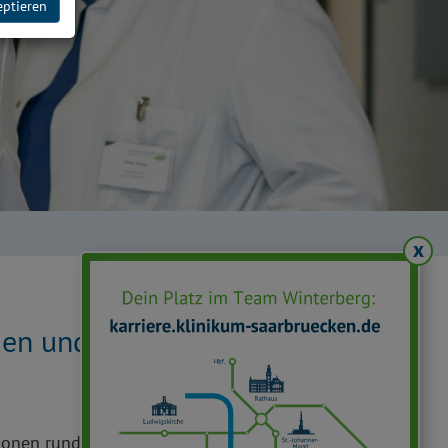
eptieren
x
auen und Paare mit Hebamme
ionen rund um Geburt und Kindbett, Gymnastik und