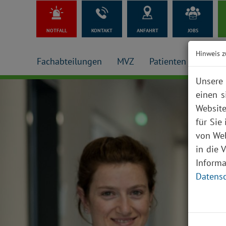
NOTFALL
KONTAKT
ANFAHRT
JOBS
Hinweis z
Fachabteilungen
MVZ
Patienten + Besuch
Unsere 
einen s
Website
für Sie
von Web
in die 
Inform
Datensc