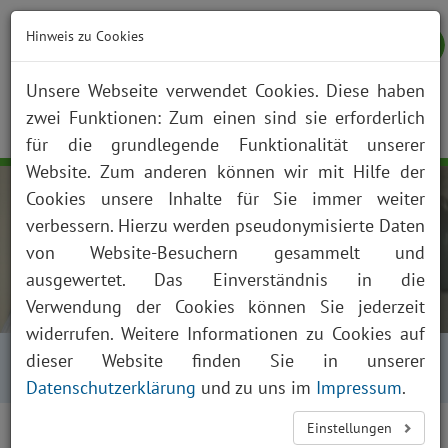
Hinweis zu Cookies
Unsere Webseite verwendet Cookies. Diese haben
zwei Funktionen: Zum einen sind sie erforderlich
NOTFALL
KONTAKT
ANFAHRT
JOBS
SUCHE
Togg
für die grundlegende Funktionalität unserer
navig
Website. Zum anderen können wir mit Hilfe der
Cookies unsere Inhalte für Sie immer weiter
verbessern. Hierzu werden pseudonymisierte Daten
von Website-Besuchern gesammelt und
ausgewertet. Das Einverständnis in die
Verwendung der Cookies können Sie jederzeit
widerrufen. Weitere Informationen zu Cookies auf
Startseite
Über uns
Aktuelles
Kalender
dieser Website finden Sie in unserer
Kalender Tagesansicht
Datenschutzerklärung
und zu uns im
Impressum
.
<
>
Einstellungen