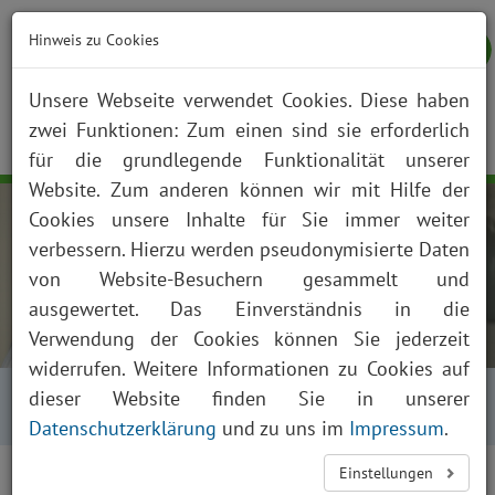
Hinweis zu Cookies
Unsere Webseite verwendet Cookies. Diese haben
zwei Funktionen: Zum einen sind sie erforderlich
NOTFALL
KONTAKT
ANFAHRT
JOBS
SUCHE
Togg
für die grundlegende Funktionalität unserer
navig
Website. Zum anderen können wir mit Hilfe der
Cookies unsere Inhalte für Sie immer weiter
verbessern. Hierzu werden pseudonymisierte Daten
von Website-Besuchern gesammelt und
ausgewertet. Das Einverständnis in die
Verwendung der Cookies können Sie jederzeit
widerrufen. Weitere Informationen zu Cookies auf
Startseite
Über uns
Aktuelles
Kalender
dieser Website finden Sie in unserer
Kalender Tagesansicht
Datenschutzerklärung
und zu uns im
Impressum
.
<
>
Einstellungen