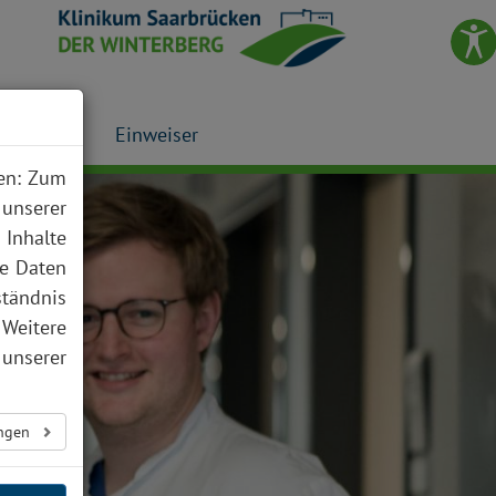
Presse
Einweiser
nen: Zum
 unserer
 Inhalte
te Daten
ständnis
 Weitere
unserer
ungen