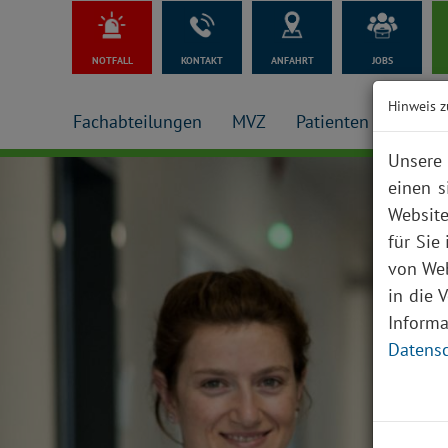
NOTFALL
KONTAKT
ANFAHRT
JOBS
Hinweis z
Fachabteilungen
MVZ
Patienten + Besuch
Unsere 
einen s
Website
für Sie
von Web
in die 
Inform
Datensc