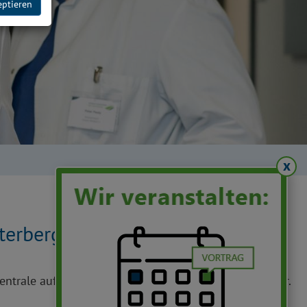
eptieren
x
terberg
ntrale auf dem Winterberg zusätzlich für Lebensretter.