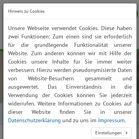
Hinweis zu Cookies
Unsere Webseite verwendet Cookies. Diese haben
zwei Funktionen: Zum einen sind sie erforderlich
NOTFALL
KONTAKT
ANFAHRT
JOBS
SUCHE
Togg
für die grundlegende Funktionalität unserer
navig
Website. Zum anderen können wir mit Hilfe der
Cookies unsere Inhalte für Sie immer weiter
verbessern. Hierzu werden pseudonymisierte Daten
von Website-Besuchern gesammelt und
ausgewertet. Das Einverständnis in die
Verwendung der Cookies können Sie jederzeit
widerrufen. Weitere Informationen zu Cookies auf
Startseite
Über uns
Aktuelles
Kalender
dieser Website finden Sie in unserer
Kalender Tagesansicht
Datenschutzerklärung
und zu uns im
Impressum
.
<
>
Einstellungen